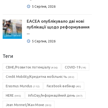
5 Серпня, 2026
EACEA опублікувало дві нові
публікації щодо реформування
...
5 Серпня, 2026
Теги
CBHE/Розвиток потенціалу
COVID-19
(456)
(14)
Credit Mobility/Кредитна мобільність
(202)
Erasmus Mundus
Facebook-вебінар
(112)
(40)
HERE
InfoDay/Інформаційний день
(445)
(347)
Jean Monnet/Жан Моне
(593)