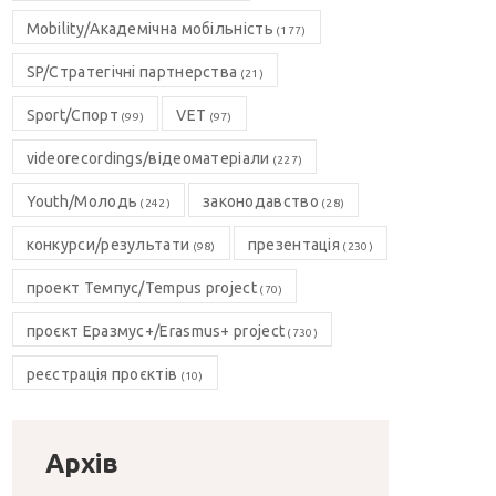
Mobility/Академічна мобільність
(177)
SP/Стратегічні партнерства
(21)
Sport/Спорт
VET
(99)
(97)
videorecordings/відеоматеріали
(227)
Youth/Молодь
законодавство
(242)
(28)
конкурси/результати
презентація
(98)
(230)
проект Темпус/Tempus project
(70)
проєкт Еразмус+/Erasmus+ project
(730)
реєстрація проєктів
(10)
Архів