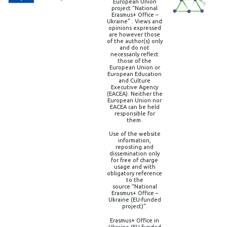
European Union
project “National
Erasmus+ Office –
Ukraine” . Views and
opinions expressed
are however those
of the author(s) only
and do not
necessarily reflect
those of the
European Union or
European Education
and Culture
Executive Agency
(EACEA). Neither the
European Union nor
EACEA can be held
responsible for
them.
Use of the website
information,
reposting and
dissemination only
for free of charge
usage and with
obligatory reference
to the
source “National
Erasmus+ Office –
Ukraine (EU-funded
project)”.
Erasmus+ Office in
Ukraine (EU-funded