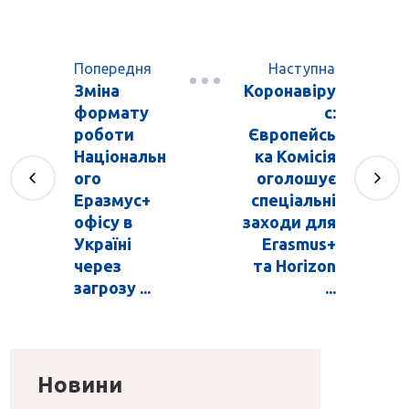
Попередня
Наступна
Зміна
Коронавіру
формату
с:
роботи
Європейсь
Національн
ка Комісія
ого
оголошує
Еразмус+
спеціальні
офісу в
заходи для
Україні
Erasmus+
через
та Horizon
загрозу ...
...
Новини