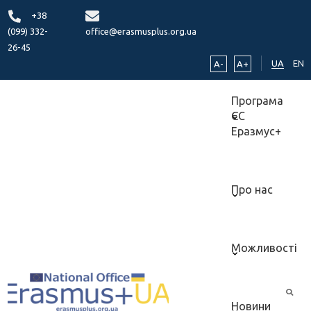
+38
(099) 332-
office@erasmusplus.org.ua
26-45
UA
EN
A-
A+
Програма
ЄС
Еразмус+
Про нас
Можливості
Новини