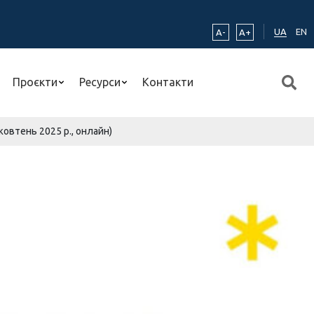
UA
EN
A-
A+
Проєкти
Ресурси
Контакти
жовтень 2025 р., онлайн)