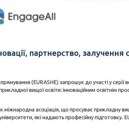
овації, партнерство, залучення
прямування (EURASHE) запрошує до участі у серії ве
прикладної вищої освіти: інноваційним освітнім п
як міжнародна асоціація, що просуває прикладну вищ
а університети, які надають професійну підготовку.