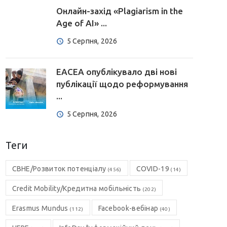
Онлайн-захід «Plagiarism in the
Age of AI» ...
5 Серпня, 2026
EACEA опублікувало дві нові
публікації щодо реформування
...
5 Серпня, 2026
Теги
CBHE/Розвиток потенціалу
COVID-19
(456)
(14)
Credit Mobility/Кредитна мобільність
(202)
Erasmus Mundus
Facebook-вебінар
(112)
(40)