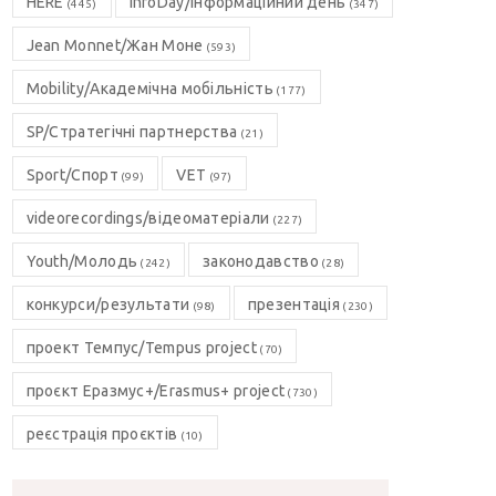
HERE
InfoDay/Інформаційний день
(445)
(347)
Jean Monnet/Жан Моне
(593)
Mobility/Академічна мобільність
(177)
SP/Стратегічні партнерства
(21)
Sport/Спорт
VET
(99)
(97)
videorecordings/відеоматеріали
(227)
Youth/Молодь
законодавство
(242)
(28)
конкурси/результати
презентація
(98)
(230)
проект Темпус/Tempus project
(70)
проєкт Еразмус+/Erasmus+ project
(730)
реєстрація проєктів
(10)