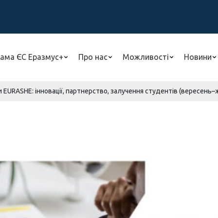
ама ЄС Еразмус+
Про нас
Можливості
Новини
 EURASHE: інновації, партнерство, залучення студентів (вересень–