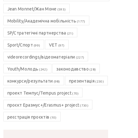
Jean Monnet/Жан Моне
(593)
Mobility/Академічна мобільність
(177)
SP/Стратегічні партнерства
(21)
Sport/Спорт
VET
(99)
(97)
videorecordings/відеоматеріали
(227)
Youth/Молодь
законодавство
(242)
(28)
конкурси/результати
презентація
(98)
(230)
проект Темпус/Tempus project
(70)
проєкт Еразмус+/Erasmus+ project
(730)
реєстрація проєктів
(10)