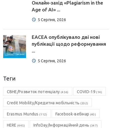
Онлайн-захід «Plagiarism in the
Age of AI» ...
5 Серпня, 2026
EACEA опублікувало дві нові
публікації щодо реформування
...
5 Серпня, 2026
Теги
CBHE/Розвиток потенціалу
COVID-19
(456)
(14)
Credit Mobility/Кредитна мобільність
(202)
Erasmus Mundus
Facebook-вебінар
(112)
(40)
HERE
InfoDay/Інформаційний день
(445)
(347)