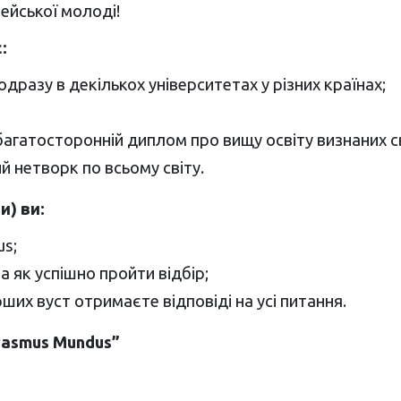
пейської молоді!
:
разу в декількох університетах у різних країнах;
агатосторонній диплом про вищу освіту визнаних св
й нетворк по всьому світу.
и) ви:
s;
а як успішно пройти відбір;
ших вуст отримаєте відповіді на усі питання.
rasmus Mundus”