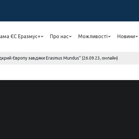
ама ЄС Еразмус+
Про нас
Можливості
Новини
дкрий Європу завдяки Erasmus Mundus” (26.09.23, онлайн)