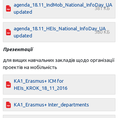
agenda_18.11_IndMob_National_InfoDay_UA
updated
agenda_18.11_HEIs_National_InfoDay_UA
updated
Презентації
для вищих навчальних закладів щодо організації
проектів на мобільність
KA1_Erasmus+ ICM for
HEIs_KROK_18_11_2016
KA1_Erasmus+ Inter_departments