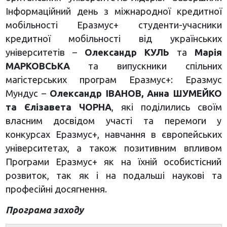
Інформаційний день з міжнародної кредитної
мобільності Еразмус+ студенти-учасники
кредитної мобільності від українських
університетів –
Олександр КУЛЬ
та
Марія
МАРКОВСЬКА
та випускники спільних
магістерських програм Еразмус+: Еразмус
Мундус –
Олександр ІВАНОВ, Анна ШУМЕЙКО
та Єлізавета ЧОРНА
, які поділились своїм
власним досвідом участі та перемоги у
конкурсах Еразмус+, навчання в європейських
університетах, а також позитивним впливом
Програми Еразмус+ як на їхній особистісний
розвиток, так як і на подальші наукові та
професійні досягнення.
Програма заходу