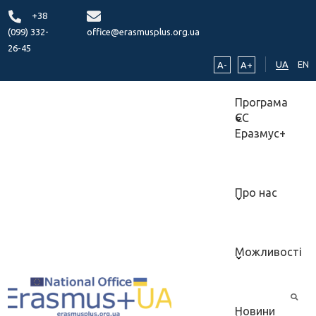
+38
(099) 332-
office@erasmusplus.org.ua
26-45
UA
EN
A-
A+
Програма
ЄС
Еразмус+
Про нас
Можливості
Новини