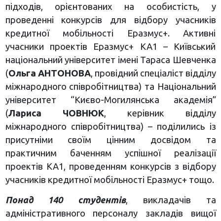
підходів, орієнтованих на особистість, у
проведенні конкурсів для відбору учасників
кредитної мобільності Еразмус+. Активні
учасники проектів Еразмус+ КА1 – Київський
національний університет імені Тараса Шевченка
(
Ольга АНТОНОВА
, провідний спеціаліст відділу
міжнародного співробітництва) та Національний
університет “Києво-Могилянська академія”
(
Лариса ЧОВНЮК
, керівник відділу
міжнародного співробітництва) – поділились із
присутніми своїм цінним досвідом та
практичним баченням успішної реалізації
проектів КА1, проведенням конкурсів з відбору
учасників кредитної мобільності Еразмус+ тощо.
Понад 140 студентів
, викладачів та
адміністративного персоналу закладів вищої