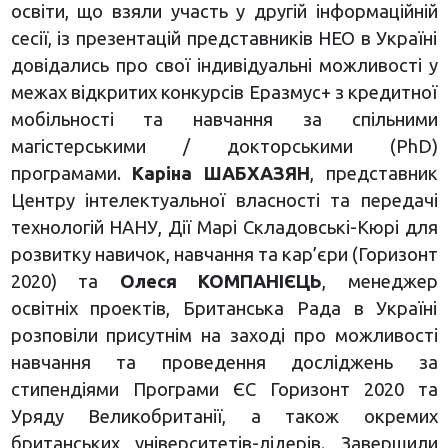
освіти, що взяли участь у другій інформаційній
сесії, із презентацій представників НЕО в Україні
довідались про свої індивідуальні можливості у
межах відкритих конкурсів Еразмус+ з кредитної
мобільності та навчання за спільними
магістерськими / докторськими (PhD)
програмами.
Каріна ШАБХАЗЯН
, представник
Центру інтелектуальної власності та передачі
технологій НАНУ, Дії Марі Складовські-Кюрі для
розвитку навичок, навчання та кар’єри (Горизонт
2020) та
Олеся КОМПАНІЄЦЬ
, менеджер
освітніх проектів, Британська Рада в Україні
розповіли присутнім на заході про можливості
навчання та проведення досліджень за
стипендіями Програми ЄС Горизонт 2020 та
Уряду Великобританії, а також окремих
британських університетів-лідерів. Завершили