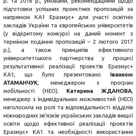
р. та 2016 р., умовами, рекомендаціями щодо
підготовки успішних проектних пропозицій за
напрямом КА1 Еразмус+ для участі освітніх
закладів України та європейських університетів
(у відкритому конкурсі на даний момент з
терміном подання пропозицій – 2 лютого 2017
р.), а також принципів ефективного
університетського партнерства у процесі
результативної реалізації проектів Еразмус+
КА1, що було презентовано
Іванною
АТАМАНЧУК
, менеджером з програм
мобільності (НЕО).
Катерина ЖДАНОВА
,
менеджер з індивідуальних можливостей (НЕО)
наголосила на ролі та відповідальності відділів
міжнародних зв’язків українських закладів вищої
освіти щодо ефективної реалізації проектів
Еразмус+ КА1 та необхідності використання