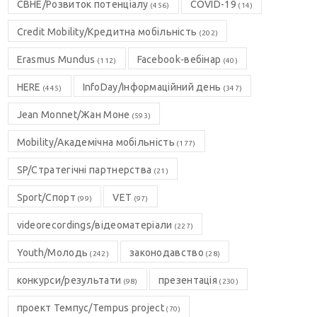
CBHE/Розвиток потенціалу
COVID-19
(456)
(14)
Credit Mobility/Кредитна мобільність
(202)
Erasmus Mundus
Facebook-вебінар
(112)
(40)
HERE
InfoDay/Інформаційний день
(445)
(347)
Jean Monnet/Жан Моне
(593)
Mobility/Академічна мобільність
(177)
SP/Стратегічні партнерства
(21)
Sport/Спорт
VET
(99)
(97)
videorecordings/відеоматеріали
(227)
Youth/Молодь
законодавство
(242)
(28)
конкурси/результати
презентація
(98)
(230)
проект Темпус/Tempus project
(70)