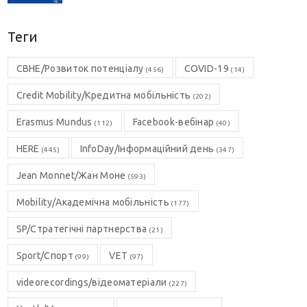
Теги
CBHE/Розвиток потенціалу
COVID-19
(456)
(14)
Credit Mobility/Кредитна мобільність
(202)
Erasmus Mundus
Facebook-вебінар
(112)
(40)
HERE
InfoDay/Інформаційний день
(445)
(347)
Jean Monnet/Жан Моне
(593)
Mobility/Академічна мобільність
(177)
SP/Стратегічні партнерства
(21)
Sport/Спорт
VET
(99)
(97)
videorecordings/відеоматеріали
(227)