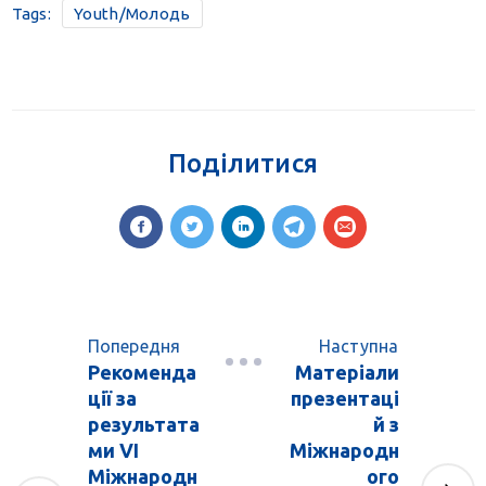
Tags:
Youth/Молодь
Поділитися
Попередня
Наступна
Рекоменда
Матеріали
ції за
презентаці
результата
й з
ми VІ
Міжнародн
Міжнародн
ого