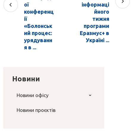
ої
інформаці
конференц
йного
ії
тижня
«Болонськ
програми
ий процес:
Еразмус+ в
урядуванн
Україні ...
я в ...
Новини
Новини офісу
Новини проєктів