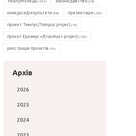
Youth/Молодь
законодавство
(242)
(28)
конкурси/результати
презентація
(98)
(230)
проект Темпус/Tempus project
(70)
проєкт Еразмус+/Erasmus+ project
(730)
реєстрація проєктів
(10)
Архів
2026
2025
2024
2023