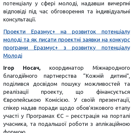
потенціалу у сфері молоді, надавши вичерпні
відповіді під час обговорення та індивідуальні
консультації.
Проекти Еразмус+ на розвиток потенціалу
молоді та як писати проектні заявки на конкурс
програми Еразмус+ з розвитку потенціалу
Молоді
Ігор Носач,
координатор Міжнародного
благодійного партнерства “Кожній дитині”,
поділився досвідом пошуку можливостей та
реалізації проекту, що фінансується
Європейською Комісією. У своїй презентації,
спікер надав поради щодо обов’язкового етапу
участі у Програмах ЄС – реєстрація на порталі
учасника, та подальшої роботи з аплікаційною
формою.