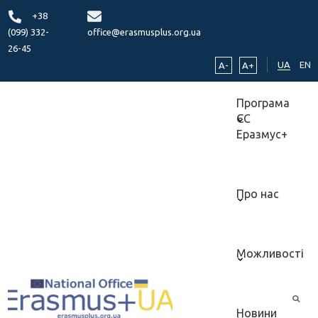
+38
(099) 332-
office@erasmusplus.org.ua
26-45
UA
EN
A-
A+
Програма
ЄС
Еразмус+
Про нас
Можливості
Новини