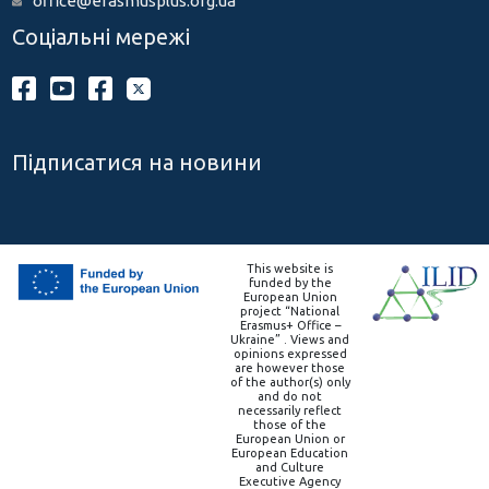
office@erasmusplus.org.ua
Соціальні мережі
Підписатися на новини
This website is
funded by the
European Union
project “National
Erasmus+ Office –
Ukraine” . Views and
opinions expressed
are however those
of the author(s) only
and do not
necessarily reflect
those of the
European Union or
European Education
and Culture
Executive Agency