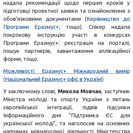
надала рекомендації щодо перших кроків у
підготовці проектної заявки та ознайомлення з
обов’язковими документами (
Керівництво до
Програми Еразмус+,
тощо). Спікер надала
покрокову інструкцію участі в конкурсах
Програми Еразмус+: реєстрація на порталі,
пошук партнерів, завантаження аплікаційної
форми, тощо.
Можливості Еразмус+ Міжнародний вимір
(Національний Еразмус+ офіс в Україні)
У заключному слові,
Микола Мовчан
, заступник
Міністра молоді та спорту України з питань
європейської інтеграції, підвів підсумки
Інформаційного дня “Підтримка ЄС для
української молоді”, та наголосив на основних
напрямах міжнародної діяльності Міністерства