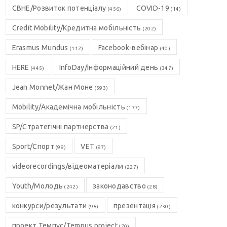
CBHE/Розвиток потенціалу
COVID-19
(456)
(14)
Credit Mobility/Кредитна мобільність
(202)
Erasmus Mundus
Facebook-вебінар
(112)
(40)
HERE
InfoDay/Інформаційний день
(445)
(347)
Jean Monnet/Жан Моне
(593)
Mobility/Академічна мобільність
(177)
SP/Стратегічні партнерства
(21)
Sport/Спорт
VET
(99)
(97)
videorecordings/відеоматеріали
(227)
Youth/Молодь
законодавство
(242)
(28)
конкурси/результати
презентація
(98)
(230)
проект Темпус/Tempus project
(70)