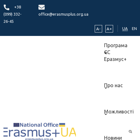
+38
(099) 332-
office@erasmusplus.org.ua
26-45
UA
EN
A-
A+
Програма
ЄС
Еразмус+
Про нас
Можливості
Новини