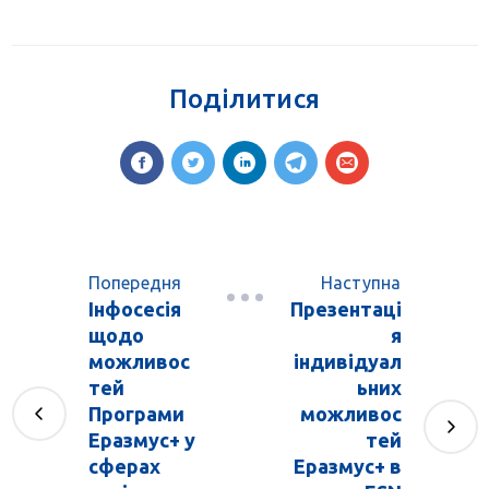
Поділитися
Попередня
Наступна
Інфосесія
Презентаці
щодо
я
можливос
індивідуал
тей
ьних
Програми
можливос
Еразмус+ у
тей
сферах
Еразмус+ в