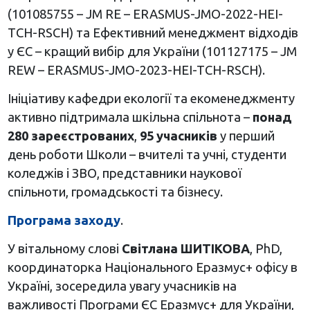
(101085755 – JM RE – ERASMUS-JMO-2022-HEI-
TCH-RSCH) та Ефективний менеджмент відходів
у ЄС – кращий вибір для України (101127175 – JM
REW – ERASMUS-JMO-2023-HEI-TCH-RSCH).
Ініціативу кафедри екології та екоменеджменту
активно підтримала шкільна спільнота –
понад
280 зареєстрованих
,
95 учасників
у перший
день роботи Школи – вчителі та учні, студенти
коледжів і ЗВО, представники наукової
спільноти, громадськості та бізнесу.
Програма заходу
.
У вітальному слові
Світлана ШИТІКОВА
, PhD,
координаторка Національного Еразмус+ офісу в
Україні, зосередила увагу учасників на
важливості Програми ЄС Еразмус+ для України,