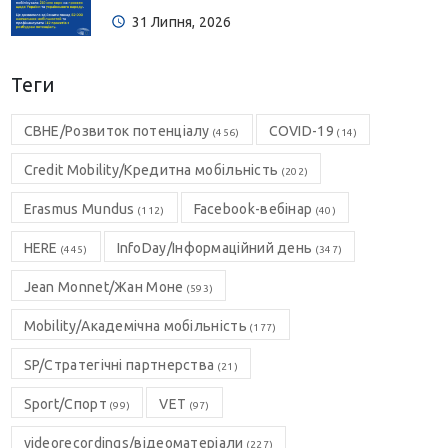
31 Липня, 2026
Теги
CBHE/Розвиток потенціалу
COVID-19
(456)
(14)
Credit Mobility/Кредитна мобільність
(202)
Erasmus Mundus
Facebook-вебінар
(112)
(40)
HERE
InfoDay/Інформаційний день
(445)
(347)
Jean Monnet/Жан Моне
(593)
Mobility/Академічна мобільність
(177)
SP/Стратегічні партнерства
(21)
Sport/Спорт
VET
(99)
(97)
videorecordings/відеоматеріали
(227)