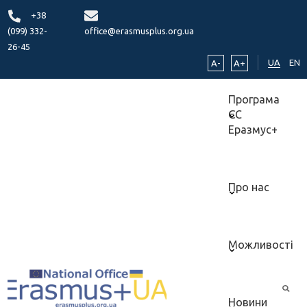
+38
(099) 332-
office@erasmusplus.org.ua
26-45
UA
EN
A-
A+
Програма
ЄС
Еразмус+
Про нас
Можливості
Новини