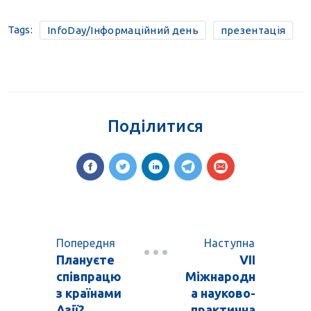
Tags:
InfoDay/Інформаційний день
презентація
Поділитися
Попередня
Наступна
Плануєте
VІІ
співпрацю
Міжнародн
з країнами
а науково-
Азії?
практична