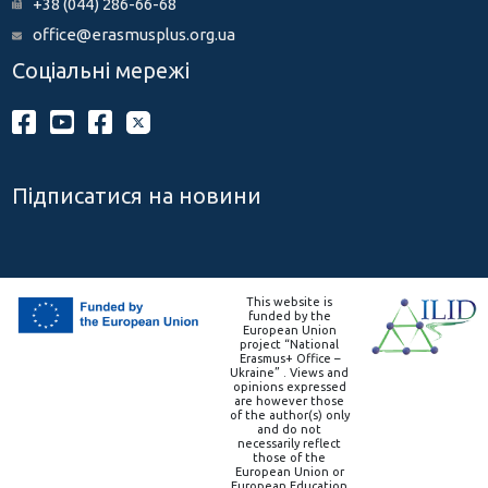
+38 (044) 286-66-68
office@erasmusplus.org.ua
Соціальні мережі
Підписатися на новини
This website is
funded by the
European Union
project “National
Erasmus+ Office –
Ukraine” . Views and
opinions expressed
are however those
of the author(s) only
and do not
necessarily reflect
those of the
European Union or
European Education