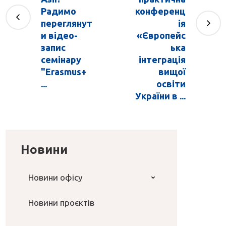
Радимо
конференц
переглянут
ія
и відео-
«Європейс
запис
ька
семінару
інтеграція
"Erasmus+
вищої
...
освіти
України в ...
Новини
Новини офісу
Новини проєктів