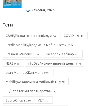
...
5 Серпня, 2026
Теги
CBHE/Розвиток потенціалу
COVID-19
(456)
(14)
Credit Mobility/Кредитна мобільність
(202)
Erasmus Mundus
Facebook-вебінар
(112)
(40)
HERE
InfoDay/Інформаційний день
(445)
(347)
Jean Monnet/Жан Моне
(593)
Mobility/Академічна мобільність
(177)
SP/Стратегічні партнерства
(21)
Sport/Спорт
VET
(99)
(97)