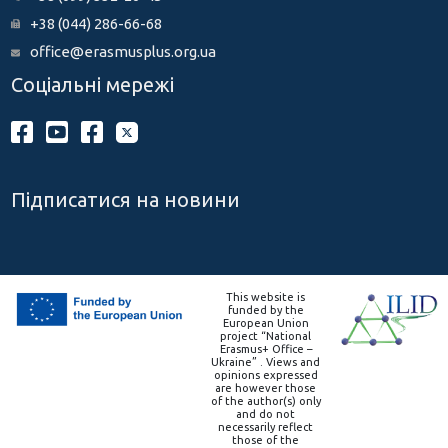
+38 (044) 286-66-68
office@erasmusplus.org.ua
Соціальні мережі
Підписатися на новини
This website is
funded by the
European Union
project “National
Erasmus+ Office –
Ukraine” . Views and
opinions expressed
are however those
of the author(s) only
and do not
necessarily reflect
those of the