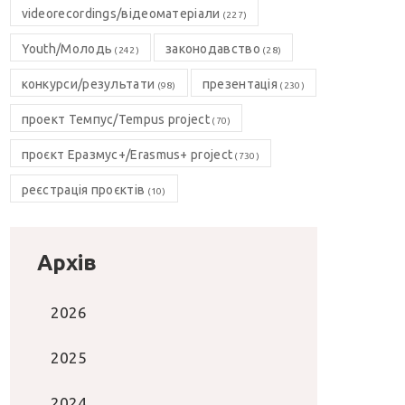
videorecordings/відеоматеріали
(227)
Youth/Молодь
законодавство
(242)
(28)
конкурси/результати
презентація
(98)
(230)
проект Темпус/Tempus project
(70)
проєкт Еразмус+/Erasmus+ project
(730)
реєстрація проєктів
(10)
Архів
2026
2025
2024