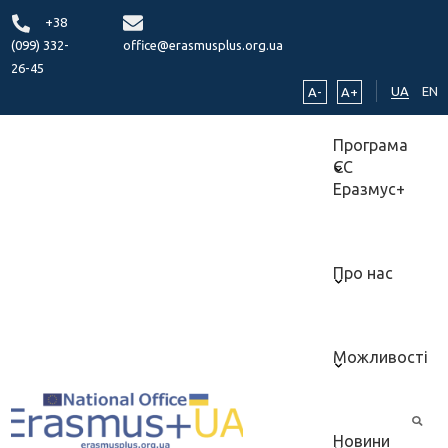
+38
(099) 332-
office@erasmusplus.org.ua
26-45
UA
EN
A-
A+
Програма
ЄС
Еразмус+
Про нас
Можливості
Новини