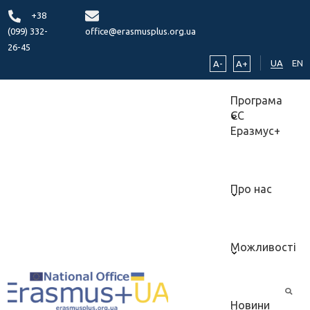
+38
(099) 332-
office@erasmusplus.org.ua
26-45
UA
EN
A-
A+
Програма
ЄС
Еразмус+
Про нас
Можливості
Новини