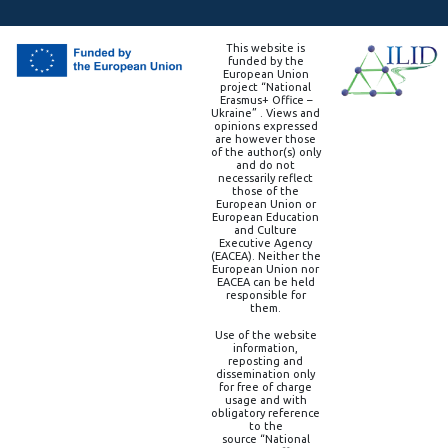
This website is
funded by the
European Union
project “National
Erasmus+ Office –
Ukraine” . Views and
opinions expressed
are however those
of the author(s) only
and do not
necessarily reflect
those of the
European Union or
European Education
and Culture
Executive Agency
(EACEA). Neither the
European Union nor
EACEA can be held
responsible for
them.
Use of the website
information,
reposting and
dissemination only
for free of charge
usage and with
obligatory reference
to the
source “National