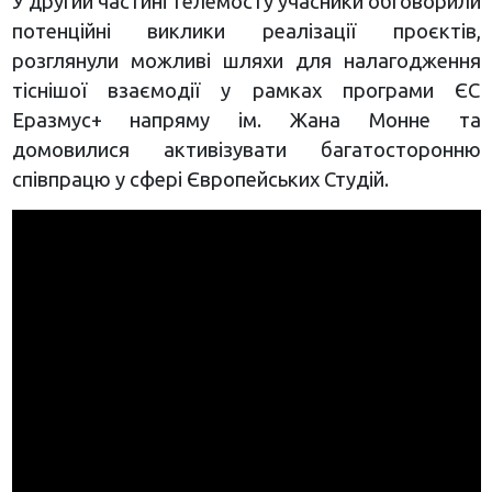
У другий частині телемосту учасники обговорили
потенційні виклики реалізації проєктів,
розглянули можливі шляхи для налагодження
тіснішої взаємодії у рамках програми ЄС
Еразмус+ напряму ім. Жана Монне та
домовилися активізувати багатосторонню
співпрацю у сфері Європейських Студій.