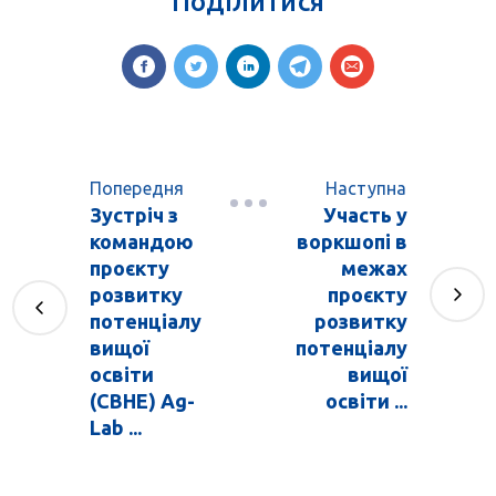
Поділитися
Попередня
Наступна
Зустріч з
Участь у
командою
воркшопі в
проєкту
межах
розвитку
проєкту
потенціалу
розвитку
вищої
потенціалу
освіти
вищої
(CBHE) Ag-
освіти ...
Lab ...