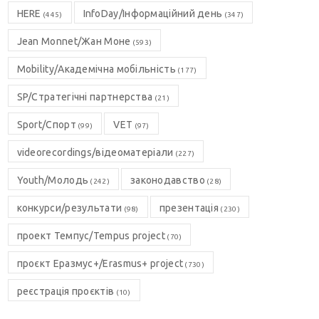
HERE
InfoDay/Інформаційний день
(445)
(347)
Jean Monnet/Жан Моне
(593)
Mobility/Академічна мобільність
(177)
SP/Стратегічні партнерства
(21)
Sport/Спорт
VET
(99)
(97)
videorecordings/відеоматеріали
(227)
Youth/Молодь
законодавство
(242)
(28)
конкурси/результати
презентація
(98)
(230)
проект Темпус/Tempus project
(70)
проєкт Еразмус+/Erasmus+ project
(730)
реєстрація проєктів
(10)