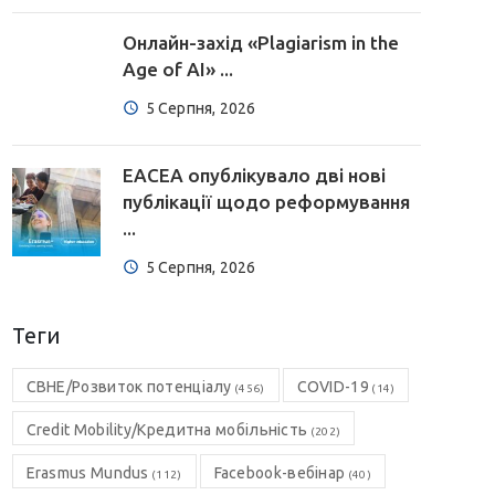
Онлайн-захід «Plagiarism in the
Age of AI» ...
5 Серпня, 2026
EACEA опублікувало дві нові
публікації щодо реформування
...
5 Серпня, 2026
Теги
CBHE/Розвиток потенціалу
COVID-19
(456)
(14)
Credit Mobility/Кредитна мобільність
(202)
Erasmus Mundus
Facebook-вебінар
(112)
(40)