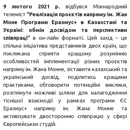
9 лютого 2021 р.
відбувся Міжнародний
телеміст
“Реалізація проєктів напряму ім. Жан
Моне Програми Еразмус+ в Казахстані та
Україні: обмін досвідом та перспективи
співпраці”
в он-лайн форматі
.
Цей захід – це
спільна ініціатива представників двох країн, що
покликана сприяти кращому розумінню
особливостей імплементації різних проєктів
напряму ім. Жана Монне, зіставити казахський та
український досвід, поділитись кращими
практиками, обговорити потенційні виклики,
розглянути можливі шляхи для налагодження
тіснішої взаємодії у рамках програми ЄС
Еразмус+ напряму ім. Жана Монне та
активізувати двосторонню співпрацю у сфері
Європейських студій.