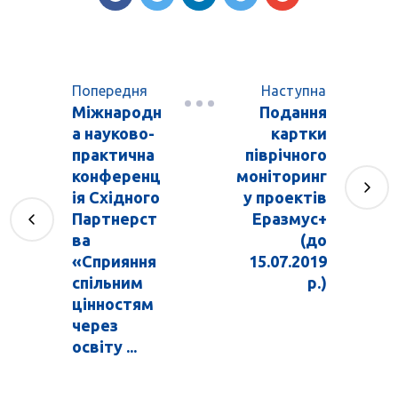
Попередня
Наступна
Міжнародн
Подання
а науково-
картки
практична
піврічного
конференц
моніторинг
ія Східного
у проектів
Партнерст
Еразмус+
ва
(до
«Сприяння
15.07.2019
спільним
р.)
цінностям
через
освіту ...