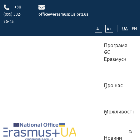
+38
(099) 332-
office@erasmusplus.org.ua
26-45
UA
EN
A-
A+
Програма
ЄС
Еразмус+
Про нас
Можливості
Новини