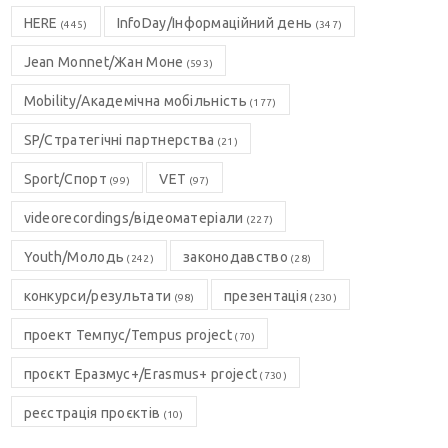
HERE
InfoDay/Інформаційний день
(445)
(347)
Jean Monnet/Жан Моне
(593)
Mobility/Академічна мобільність
(177)
SP/Стратегічні партнерства
(21)
Sport/Спорт
VET
(99)
(97)
videorecordings/відеоматеріали
(227)
Youth/Молодь
законодавство
(242)
(28)
конкурси/результати
презентація
(98)
(230)
проект Темпус/Tempus project
(70)
проєкт Еразмус+/Erasmus+ project
(730)
реєстрація проєктів
(10)