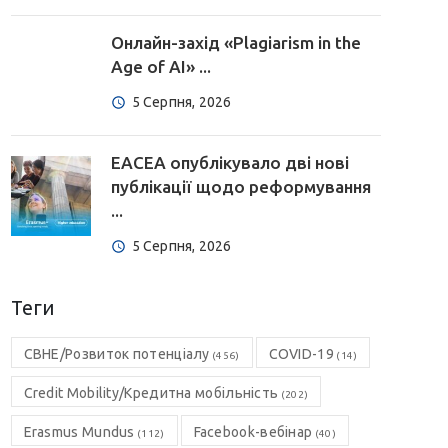
Онлайн-захід «Plagiarism in the
Age of AI» ...
5 Серпня, 2026
EACEA опублікувало дві нові
публікації щодо реформування
...
5 Серпня, 2026
Теги
CBHE/Розвиток потенціалу
COVID-19
(456)
(14)
Credit Mobility/Кредитна мобільність
(202)
Erasmus Mundus
Facebook-вебінар
(112)
(40)