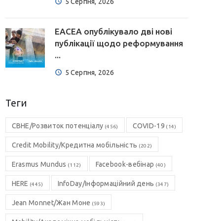
5 Серпня, 2026
EACEA опублікувало дві нові
публікації щодо реформування
...
5 Серпня, 2026
Теги
CBHE/Розвиток потенціалу
COVID-19
(456)
(14)
Credit Mobility/Кредитна мобільність
(202)
Erasmus Mundus
Facebook-вебінар
(112)
(40)
HERE
InfoDay/Інформаційний день
(445)
(347)
Jean Monnet/Жан Моне
(593)