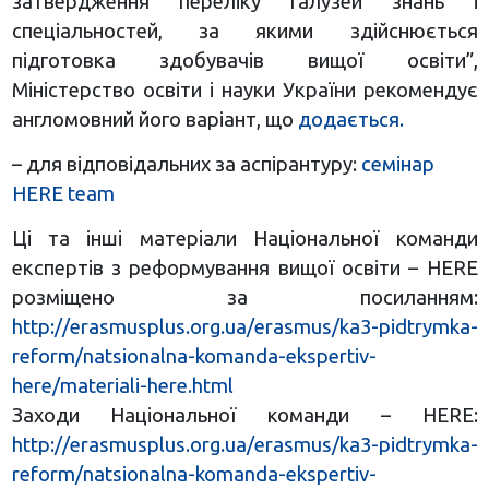
затвердження переліку галузей знань і
спеціальностей, за якими здійснюється
підготовка здобувачів вищої освіти”,
Міністерство освіти і науки України рекомендує
англомовний його варіант, що
додається.
– для відповідальних за аспірантуру:
семінар
HERE team
Ці та інші матеріали Національної команди
експертів з реформування вищої освіти – HERE
розміщено за посиланням:
http://erasmusplus.org.ua/erasmus/ka3-pidtrymka-
reform/natsionalna-komanda-ekspertiv-
here/materiali-here.html
Заходи Національної команди – НERE:
http://erasmusplus.org.ua/erasmus/ka3-pidtrymka-
reform/natsionalna-komanda-ekspertiv-