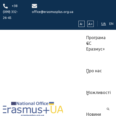
+38
(099) 332-
office@erasmusplus.org.ua
26-45
UA
EN
A-
A+
Програма
ЄС
Еразмус+
Про нас
Можливості
Новини