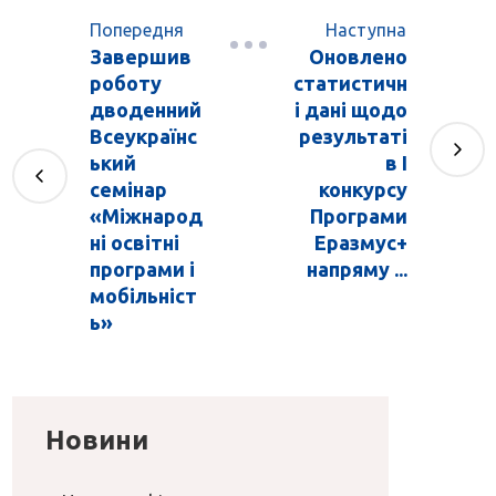
Попередня
Наступна
Завершив
Оновлено
роботу
статистичн
дводенний
і дані щодо
Всеукраїнс
результаті
ький
в I
семінар
конкурсу
«Міжнарод
Програми
ні освітні
Еразмус+
програми і
напряму ...
мобільніст
ь»
Новини