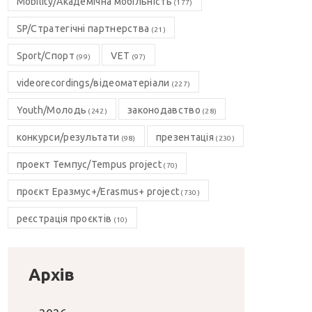
Mobility/Академічна мобільність
(177)
SP/Стратегічні партнерства
(21)
Sport/Спорт
VET
(99)
(97)
videorecordings/відеоматеріали
(227)
Youth/Молодь
законодавство
(242)
(28)
конкурси/результати
презентація
(98)
(230)
проект Темпус/Tempus project
(70)
проєкт Еразмус+/Erasmus+ project
(730)
реєстрація проєктів
(10)
Архів