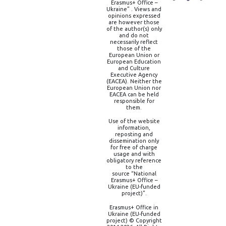
Erasmus+ Office –
Ukraine” . Views and
opinions expressed
are however those
of the author(s) only
and do not
necessarily reflect
those of the
European Union or
European Education
and Culture
Executive Agency
(EACEA). Neither the
European Union nor
EACEA can be held
responsible for
them.
Use of the website
information,
reposting and
dissemination only
for free of charge
usage and with
obligatory reference
to the
source “National
Erasmus+ Office –
Ukraine (EU-funded
project)”.
Erasmus+ Office in
Ukraine (EU-funded
project) © Copyright