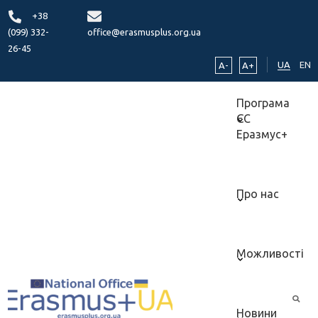
+38
(099) 332-
office@erasmusplus.org.ua
26-45
UA
EN
A-
A+
Програма
ЄС
Еразмус+
Про нас
Можливості
Новини