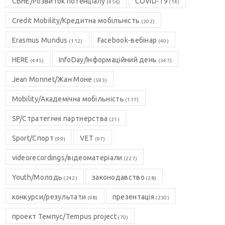
CBHE/Розвиток потенціалу
COVID-19
(456)
(14)
Credit Mobility/Кредитна мобільність
(202)
Erasmus Mundus
Facebook-вебінар
(112)
(40)
HERE
InfoDay/Інформаційний день
(445)
(347)
Jean Monnet/Жан Моне
(593)
Mobility/Академічна мобільність
(177)
SP/Стратегічні партнерства
(21)
Sport/Спорт
VET
(99)
(97)
videorecordings/відеоматеріали
(227)
Youth/Молодь
законодавство
(242)
(28)
конкурси/результати
презентація
(98)
(230)
проект Темпус/Tempus project
(70)