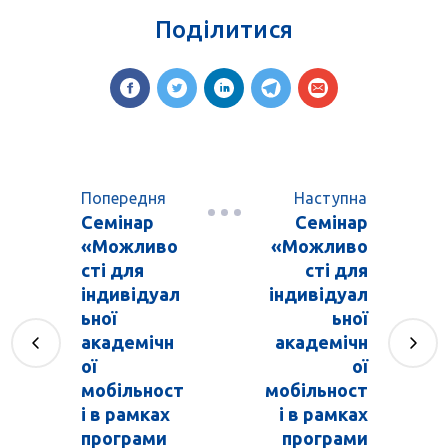
Поділитися
Попередня
Наступна
Семінар
Семінар
«Можливо
«Можливо
сті для
сті для
індивідуал
індивідуал
ьної
ьної
академічн
академічн
ої
ої
мобільност
мобільност
і в рамках
і в рамках
програми
програми