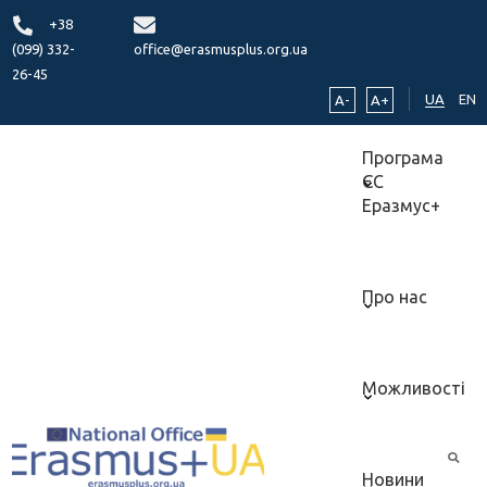
+38
(099) 332-
office@erasmusplus.org.ua
26-45
UA
EN
A-
A+
Програма
ЄС
Еразмус+
Про нас
Можливості
Новини