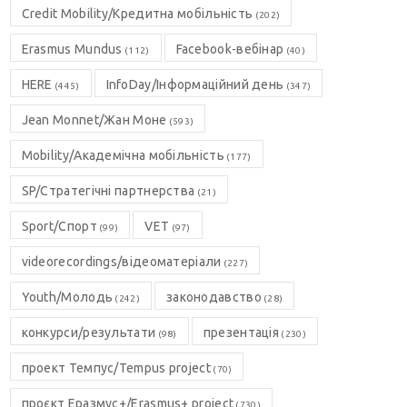
Credit Mobility/Кредитна мобільність
(202)
Erasmus Mundus
Facebook-вебінар
(112)
(40)
HERE
InfoDay/Інформаційний день
(445)
(347)
Jean Monnet/Жан Моне
(593)
Mobility/Академічна мобільність
(177)
SP/Стратегічні партнерства
(21)
Sport/Спорт
VET
(99)
(97)
videorecordings/відеоматеріали
(227)
Youth/Молодь
законодавство
(242)
(28)
конкурси/результати
презентація
(98)
(230)
проект Темпус/Tempus project
(70)
проєкт Еразмус+/Erasmus+ project
(730)