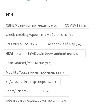
Теги
CBHE/Розвиток потенціалу
COVID-19
(456)
(14)
Credit Mobility/Кредитна мобільність
(202)
Erasmus Mundus
Facebook-вебінар
(112)
(40)
HERE
InfoDay/Інформаційний день
(445)
(347)
Jean Monnet/Жан Моне
(593)
Mobility/Академічна мобільність
(177)
SP/Стратегічні партнерства
(21)
Sport/Спорт
VET
(99)
(97)
videorecordings/відеоматеріали
(227)