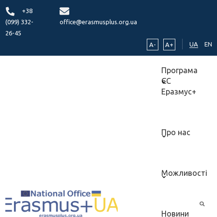
+38
(099) 332-
office@erasmusplus.org.ua
26-45
UA
EN
A-
A+
Програма
ЄС
Еразмус+
Про нас
Можливості
Новини