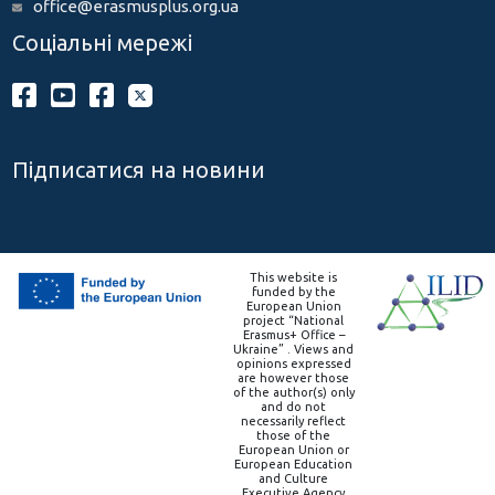
office@erasmusplus.org.ua
Соціальні мережі
Підписатися на новини
This website is
funded by the
European Union
project “National
Erasmus+ Office –
Ukraine” . Views and
opinions expressed
are however those
of the author(s) only
and do not
necessarily reflect
those of the
European Union or
European Education
and Culture
Executive Agency