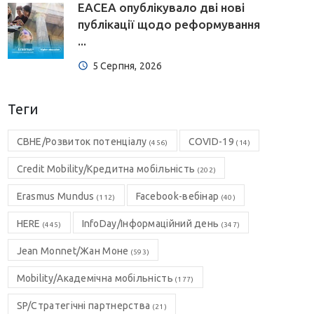
EACEA опублікувало дві нові
публікації щодо реформування
...
5 Серпня, 2026
Теги
CBHE/Розвиток потенціалу
COVID-19
(456)
(14)
Credit Mobility/Кредитна мобільність
(202)
Erasmus Mundus
Facebook-вебінар
(112)
(40)
HERE
InfoDay/Інформаційний день
(445)
(347)
Jean Monnet/Жан Моне
(593)
Mobility/Академічна мобільність
(177)
SP/Стратегічні партнерства
(21)