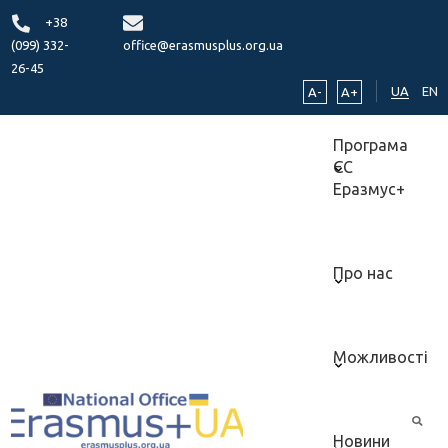
+38
(099) 332-
office@erasmusplus.org.ua
26-45
UA
EN
A-
A+
Програма
ЄС
Еразмус+
Про нас
Можливості
Новини