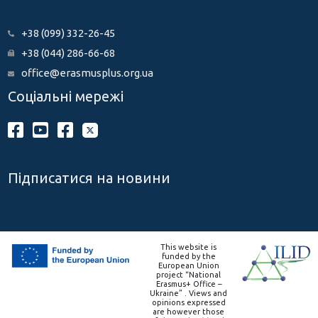
+38 (099) 332-26-45
+38 (044) 286-66-68
office@erasmusplus.org.ua
Соціальні мережі
Підписатися на новини
This website is
funded by the
European Union
project “National
Erasmus+ Office –
Ukraine” . Views and
opinions expressed
are however those