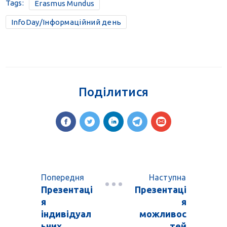
Tags:
Erasmus Mundus
InfoDay/Інформаційний день
Поділитися
Попередня
Наступна
Презентаці
Презентаці
я
я
індивідуал
можливос
ьних
тей