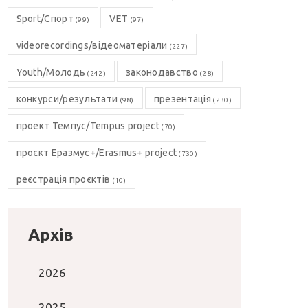
Sport/Спорт
VET
(99)
(97)
videorecordings/відеоматеріали
(227)
Youth/Молодь
законодавство
(242)
(28)
конкурси/результати
презентація
(98)
(230)
проект Темпус/Tempus project
(70)
проєкт Еразмус+/Erasmus+ project
(730)
реєстрація проєктів
(10)
Архів
2026
2025