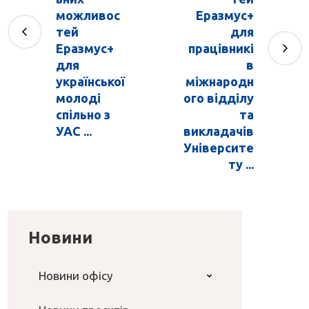
можливос
Еразмус+
тей
для
Еразмус+
працівникі
для
в
української
міжнародн
молоді
ого відділу
спільно з
та
УАС ...
викладачів
Університе
ту ...
Новини
Новини офісу