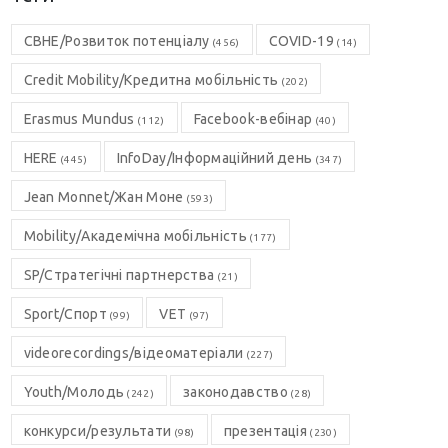
CBHE/Розвиток потенціалу
COVID-19
(456)
(14)
Credit Mobility/Кредитна мобільність
(202)
Erasmus Mundus
Facebook-вебінар
(112)
(40)
HERE
InfoDay/Інформаційний день
(445)
(347)
Jean Monnet/Жан Моне
(593)
Mobility/Академічна мобільність
(177)
SP/Стратегічні партнерства
(21)
Sport/Спорт
VET
(99)
(97)
videorecordings/відеоматеріали
(227)
Youth/Молодь
законодавство
(242)
(28)
конкурси/результати
презентація
(98)
(230)