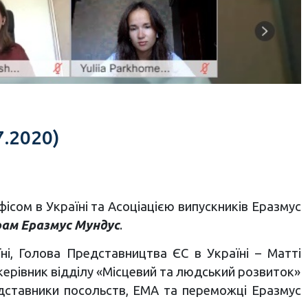
.2020)
ісом в Україні та Асоціацією випускників Еразмус
рам Еразмус Мундус
.
і, Голова Представництва ЄС в Україні – Матті
керівник відділу «Місцевий та людський розвиток»
дставники посольств, ЕМА та переможці Еразмус