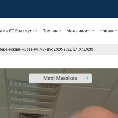
ама ЄС Еразмус+
Про нас
Можливості
Новини
 переможцями Еразмус Мундус 2020-2022 (21.07.2020)