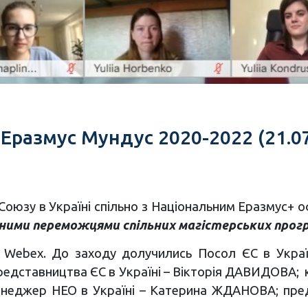
Еразмус Мундус 2020-2022 (21.07
юзу в Україні спільно з Національним Еразмус+ оф
чними переможцями спільних магістерських прог
Webex. До заходу долучились Посол ЄС в Україн
редставництва ЄС в Україні – Вікторія ДАВИДОВА; 
енеджер НЕО в Україні – Катерина ЖДАНОВА; пре