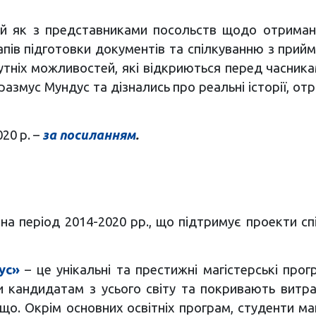
ій як з представниками посольств щодо отриманн
апів підготовки документів та спілкуванню з прий
ніх можливостей, які відкриються перед часниками
размус Мундус та дізнались про реальні історії, от
20 р. –
за посиланням
.
 період 2014-2020 рр., що підтримує проекти спів
ус»
– це унікальні та престижні магістерські про
и кандидатам з усього світу та покривають витрат
о. Окрім основних освітніх програм, студенти ма