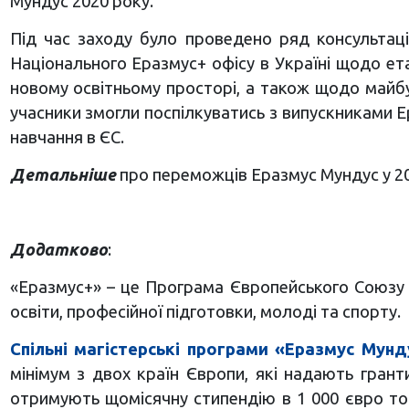
Мундус 2020 року.
Під час заходу було проведено ряд консультац
Національного Еразмус+ офісу в Україні щодо ет
новому освітньому просторі, а також щодо майбут
учасники змогли поспілкуватись з випускниками Е
навчання в ЄС.
Детальніше
про переможців Еразмус Мундус у 20
Додатково
:
«Еразмус+» – це Програма Європейського Союзу на
освіти, професійної підготовки, молоді та спорту.
Спільні магістерські програми «Еразмус Мунд
мінімум з двох країн Європи, які надають грант
отримують щомісячну стипендію в 1 000 євро тощ