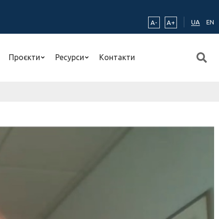
UA
EN
A-
A+
Проєкти
Ресурси
Контакти