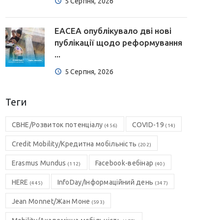
5 Серпня, 2026
EACEA опублікувало дві нові
публікації щодо реформування
...
5 Серпня, 2026
Теги
CBHE/Розвиток потенціалу
COVID-19
(456)
(14)
Credit Mobility/Кредитна мобільність
(202)
Erasmus Mundus
Facebook-вебінар
(112)
(40)
HERE
InfoDay/Інформаційний день
(445)
(347)
Jean Monnet/Жан Моне
(593)