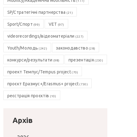
Mobility/Академічна мобільність
(177)
SP/Стратегічні партнерства
(21)
Sport/Спорт
VET
(99)
(97)
videorecordings/відеоматеріали
(227)
Youth/Молодь
законодавство
(242)
(28)
конкурси/результати
презентація
(98)
(230)
проект Темпус/Tempus project
(70)
проєкт Еразмус+/Erasmus+ project
(730)
реєстрація проєктів
(10)
Архів