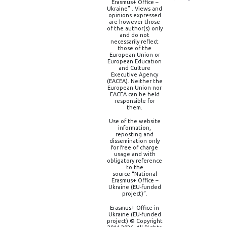
Erasmus+ Office –
Ukraine” . Views and
opinions expressed
are however those
of the author(s) only
and do not
necessarily reflect
those of the
European Union or
European Education
and Culture
Executive Agency
(EACEA). Neither the
European Union nor
EACEA can be held
responsible for
them.
Use of the website
information,
reposting and
dissemination only
for free of charge
usage and with
obligatory reference
to the
source “National
Erasmus+ Office –
Ukraine (EU-funded
project)”.
Erasmus+ Office in
Ukraine (EU-funded
project) © Copyright