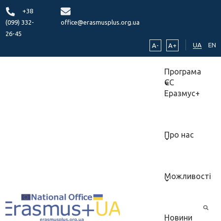
+38
(099) 332-
office@erasmusplus.org.ua
26-45
UA
EN
A-
A+
Програма
ЄС
Еразмус+
Про нас
Можливості
Новини