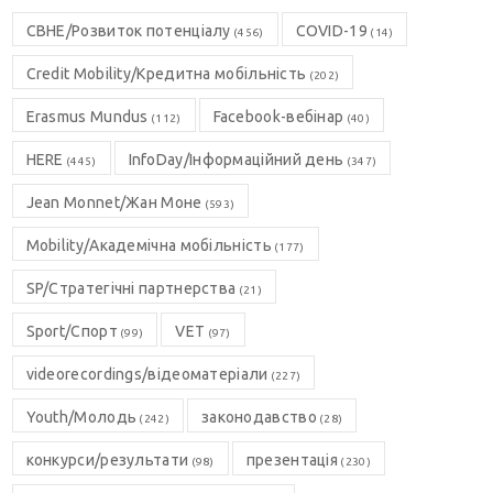
CBHE/Розвиток потенціалу
COVID-19
(456)
(14)
Credit Mobility/Кредитна мобільність
(202)
Erasmus Mundus
Facebook-вебінар
(112)
(40)
HERE
InfoDay/Інформаційний день
(445)
(347)
Jean Monnet/Жан Моне
(593)
Mobility/Академічна мобільність
(177)
SP/Стратегічні партнерства
(21)
Sport/Спорт
VET
(99)
(97)
videorecordings/відеоматеріали
(227)
Youth/Молодь
законодавство
(242)
(28)
конкурси/результати
презентація
(98)
(230)