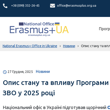
+38 (099) 332-26-45
office@erasmusplus.org.ua
Прогр
National Erasmus+ Office in Ukraine
›
Новини
›
Опис стану та впл
Новини
27 Грудня, 2025
Опис стану та впливу Програми 
ЗВО у 2025 році
Національний офіс в Україні підготував щорічний
О