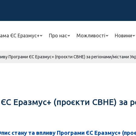
ама ЄС Еразмус+
Про нас
Можливості
Новини
иву Програми ЄС Еразмус+ (проєкти CBHE) за регіонами/містами Укр
ЄС Еразмус+ (проєкти CBHE) за р
пис стану та впливу Програми ЄС Еразмус+ (про