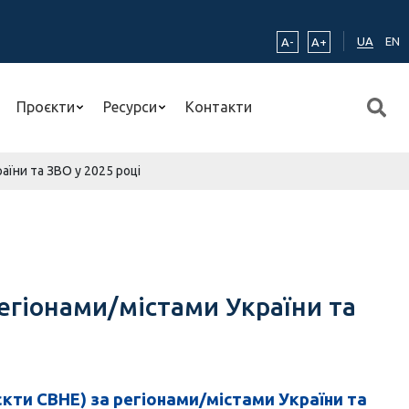
UA
EN
A-
A+
Проєкти
Ресурси
Контакти
аїни та ЗВО у 2025 році
егіонами/містами України та
єкти CBHE) за регіонами/містами України та