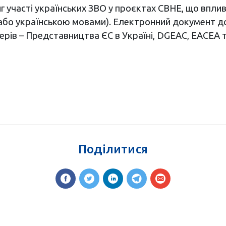
нг участі українських ЗВО у проєктах CBHE, що впл
а/або українською мовами). Електронний документ 
рів – Представництва ЄС в Україні, DGEAC, EACEA т
Поділитися