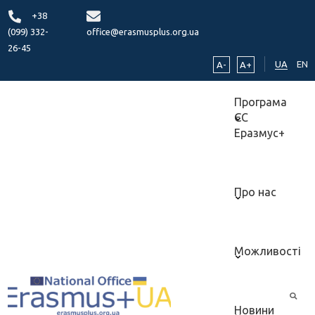
+38
(099) 332-
office@erasmusplus.org.ua
26-45
UA
EN
A-
A+
Програма
ЄС
Еразмус+
Про нас
Можливості
Новини