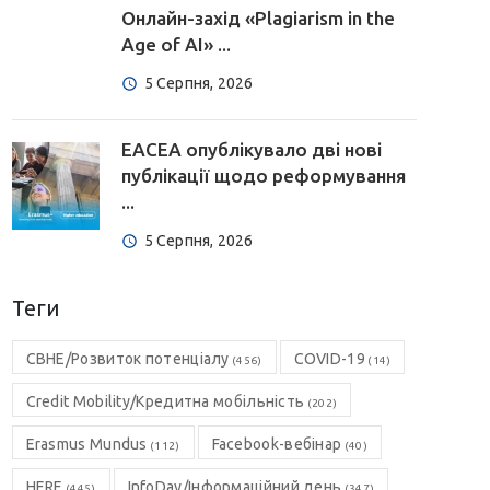
Онлайн-захід «Plagiarism in the
Age of AI» ...
5 Серпня, 2026
EACEA опублікувало дві нові
публікації щодо реформування
...
5 Серпня, 2026
Теги
CBHE/Розвиток потенціалу
COVID-19
(456)
(14)
Credit Mobility/Кредитна мобільність
(202)
Erasmus Mundus
Facebook-вебінар
(112)
(40)
HERE
InfoDay/Інформаційний день
(445)
(347)