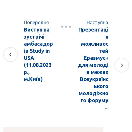
Попередня
Наступна
Виступ на
Презентаці
зустрічі
я
амбасадор
можливос
ів Study in
тей
USA
Еразмус+
(11.08.2023
для молоді
р.,
в межах
м.Київ)
Всеукраїнс
ького
молодіжно
го форуму
...