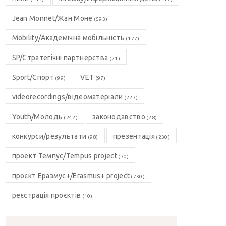
Jean Monnet/Жан Моне
(593)
Mobility/Академічна мобільність
(177)
SP/Стратегічні партнерства
(21)
Sport/Спорт
VET
(99)
(97)
videorecordings/відеоматеріали
(227)
Youth/Молодь
законодавство
(242)
(28)
конкурси/результати
презентація
(98)
(230)
проект Темпус/Tempus project
(70)
проєкт Еразмус+/Erasmus+ project
(730)
реєстрація проєктів
(10)