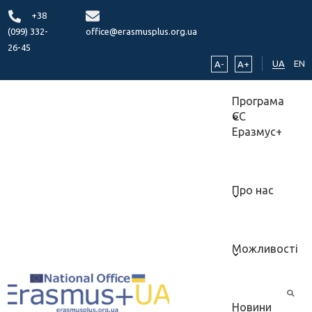
+38
(099) 332-
office@erasmusplus.org.ua
26-45
UA
EN
A-
A+
Програма
ЄС
Еразмус+
Про нас
Можливості
Новини