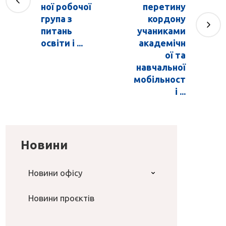
ної робочої
перетину
група з
кордону
питань
учаниками
освіти і ...
академічн
ої та
навчальної
мобільност
і ...
Новини
Новини офісу
Новини проєктів