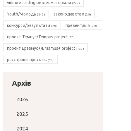
videorecordings/відеоматеріали
(227)
Youth/Молодь
законодавство
(242)
(28)
конкурси/результати
презентація
(98)
(230)
проект Темпус/Tempus project
(70)
проєкт Еразмус+/Erasmus+ project
(730)
реєстрація проєктів
(10)
Архів
2026
2025
2024