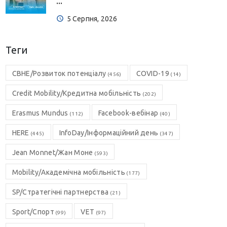
...
5 Серпня, 2026
Теги
CBHE/Розвиток потенціалу
COVID-19
(456)
(14)
Credit Mobility/Кредитна мобільність
(202)
Erasmus Mundus
Facebook-вебінар
(112)
(40)
HERE
InfoDay/Інформаційний день
(445)
(347)
Jean Monnet/Жан Моне
(593)
Mobility/Академічна мобільність
(177)
SP/Стратегічні партнерства
(21)
Sport/Спорт
VET
(99)
(97)