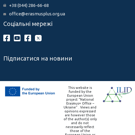
+38 (044) 286-66-68
office@erasmusplus.org.ua
Соціальні мережі
Підписатися на новини
This website is
funded by the
European Union
project “National
Erasmus+ Office –
Ukraine” . Views and
opinions expressed
are however those
of the author(s) only
and do not
necessarily reflect
those of the
European Union or