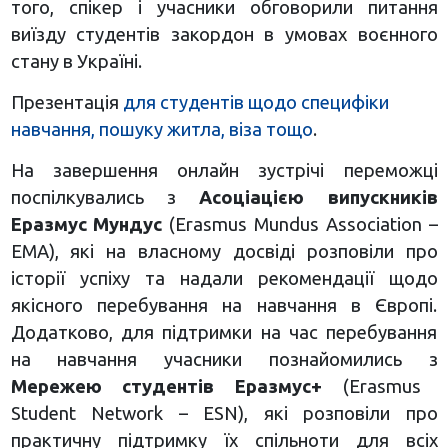
того, спікер і учасники обговорили питання
виїзду студентів закордон в умовах воєнного
стану в Україні.
Презентація
для студентів щодо специфіки
навчання, пошуку житла, віза тощо
.
На завершення онлайн зустрічі переможці
поспілкувались з
Асоціацією випускників
Еразмус Мундус
(Erasmus Mundus Association –
EMA), які на власному досвіді розповіли про
історії успіху та надали рекомендації щодо
якісного перебування на навчання в Європі.
Додатково, для підтримки на час перебування
на навчання учасники познайомились з
Мережею студентів Еразмус+
(Erasmus
Student Network – ESN), які розповіли про
практичну підтримку їх спільноти для всіх