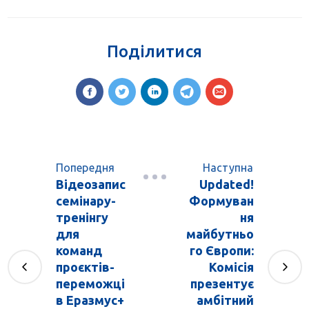
Поділитися
Попередня
Наступна
Відеозапис
Updated!
семінару-
Формуван
тренінгу
ня
для
майбутньо
команд
го Європи:
проєктів-
Комісія
переможці
презентує
в Еразмус+
амбітний