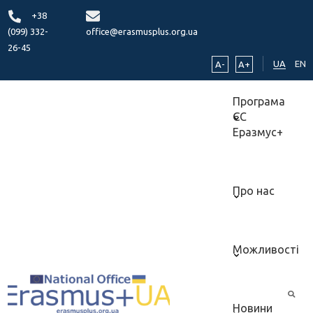
+38
(099) 332-
office@erasmusplus.org.ua
26-45
UA
EN
A-
A+
Програма
ЄС
Еразмус+
Про нас
Можливості
Новини