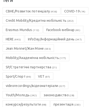
Теги
CBHE/Розвиток потенціалу
COVID-19
(456)
(14)
Credit Mobility/Кредитна мобільність
(202)
Erasmus Mundus
Facebook-вебінар
(112)
(40)
HERE
InfoDay/Інформаційний день
(445)
(347)
Jean Monnet/Жан Моне
(593)
Mobility/Академічна мобільність
(177)
SP/Стратегічні партнерства
(21)
Sport/Спорт
VET
(99)
(97)
videorecordings/відеоматеріали
(227)
Youth/Молодь
законодавство
(242)
(28)
конкурси/результати
презентація
(98)
(230)