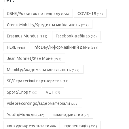
Теги
CBHE/Розвиток потенціалу
COVID-19
(456)
(14)
Credit Mobility/Кредитна мобільність
(202)
Erasmus Mundus
Facebook-вебінар
(112)
(40)
HERE
InfoDay/Інформаційний день
(445)
(347)
Jean Monnet/Жан Моне
(593)
Mobility/Академічна мобільність
(177)
SP/Стратегічні партнерства
(21)
Sport/Спорт
VET
(99)
(97)
videorecordings/відеоматеріали
(227)
Youth/Молодь
законодавство
(242)
(28)
конкурси/результати
презентація
(98)
(230)