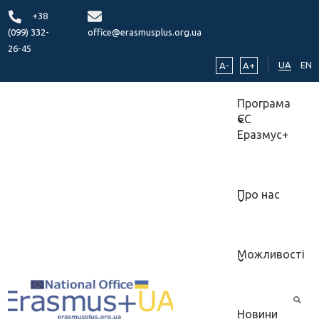
+38
(099) 332-
office@erasmusplus.org.ua
26-45
UA
EN
A-
A+
Програма
ЄС
Еразмус+
Про нас
Можливості
Новини