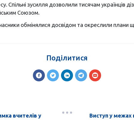
есу. Спільні зусилля дозволили тисячам українців д
ейським Союзом.
 учасники обмінялися досвідом та окреслили плани щ
Поділитися
имка вчителів у
Виступ у межах 