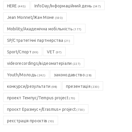
HERE
InfoDay/Інформаційний день
(445)
(347)
Jean Monnet/Жан Моне
(593)
Mobility/Академічна мобільність
(177)
SP/Стратегічні партнерства
(21)
Sport/Спорт
VET
(99)
(97)
videorecordings/відеоматеріали
(227)
Youth/Молодь
законодавство
(242)
(28)
конкурси/результати
презентація
(98)
(230)
проект Темпус/Tempus project
(70)
проєкт Еразмус+/Erasmus+ project
(730)
реєстрація проєктів
(10)