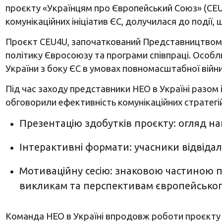
проєкту «Українцям про Європейський Союз» (CEU4U
комунікаційних ініціатив ЄС, долучилася до події, 
Проєкт CEU4U, започаткований Представництвом ЄС
політику Євросоюзу та програми співпраці. Особл
України з боку ЄС в умовах повномасштабної війни
Під час заходу представники НЕО в Україні разо
обговорили ефективність комунікаційних стратегій
Презентацію здобутків проєкту: огляд на
Інтерактивні формати: учасники відвідал
Мотиваційну сесію: знаковою частиною по
викликам та перспективам європейськог
Команда НЕО в Україні впродовж роботи проєкту C