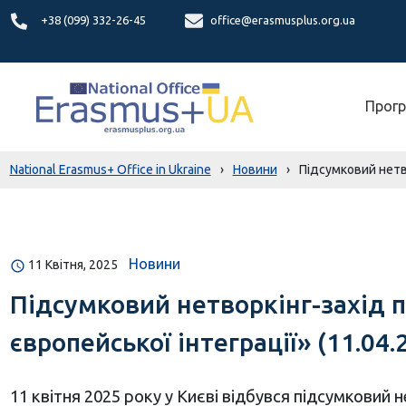
+38 (099) 332-26-45
office@erasmusplus.org.ua
Прогр
National Erasmus+ Office in Ukraine
›
Новини
›
Підсумковий нетво
Новини
11 Квітня, 2025
Підсумковий нетворкінг-захід п
європейської інтеграції» (11.04.2
11 квітня 2025 року у Києві відбувся підсумковий 