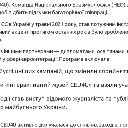
). Команда Національного Еразмус+ офісу (НЕО) в У
щоб підбити підсумки багаторічної співпраці.
 в Україні у травні 2021 року, став потужним інс
ивий акцент протягом останніх років було зроблено
.
м із іншими партнерами — дипломатами, освітянами,
 у сфері євроінтеграції. Програма включала:
йуспішніших кампаній, що змінили сприйняття
и «Інтерактивний музей CEU4U» та взяли учас
дії став виступ відомого журналіста та публ
о майбутнього України.
EU4U активно долучалася до спільних заходів, поп