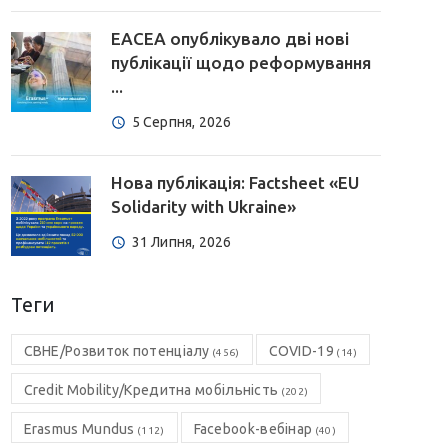
EACEA опублікувало дві нові
публікації щодо реформування
...
5 Серпня, 2026
Нова публікація: Factsheet «EU
Solidarity with Ukraine»
31 Липня, 2026
Теги
CBHE/Розвиток потенціалу
COVID-19
(456)
(14)
Credit Mobility/Кредитна мобільність
(202)
Erasmus Mundus
Facebook-вебінар
(112)
(40)