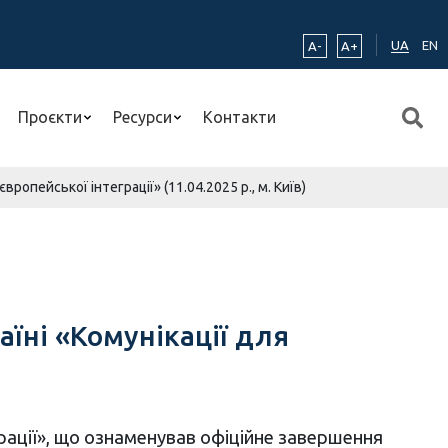
UA
EN
A-
A+
Проєкти
Ресурси
Контакти
опейської інтеграції» (11.04.2025 р., м. Київ)
їні «Комунікації для
еграції», що ознаменував офіційне завершення