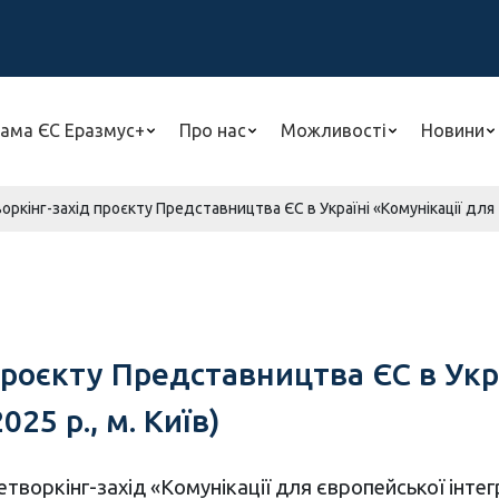
ама ЄС Еразмус+
Про нас
Можливості
Новини
ркінг-захід проєкту Представництва ЄС в Україні «Комунікації для євр
роєкту Представництва ЄС в Укра
025 р., м. Київ)
нетворкінг-захід «Комунікації для європейської інт