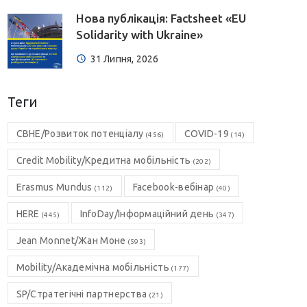
Нова публікація: Factsheet «EU
Solidarity with Ukraine»
31 Липня, 2026
Теги
CBHE/Розвиток потенціалу
COVID-19
(456)
(14)
Credit Mobility/Кредитна мобільність
(202)
Erasmus Mundus
Facebook-вебінар
(112)
(40)
HERE
InfoDay/Інформаційний день
(445)
(347)
Jean Monnet/Жан Моне
(593)
Mobility/Академічна мобільність
(177)
SP/Стратегічні партнерства
(21)