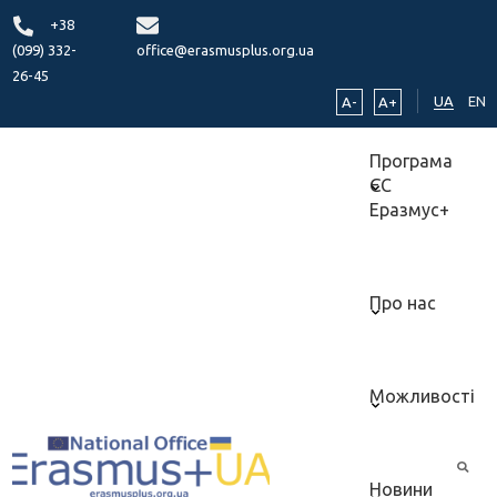
+38
(099) 332-
office@erasmusplus.org.ua
26-45
UA
EN
A-
A+
Програма
ЄС
Еразмус+
Про нас
Можливості
Новини