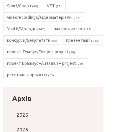
Sport/Спорт
VET
(99)
(97)
videorecordings/відеоматеріали
(227)
Youth/Молодь
законодавство
(242)
(28)
конкурси/результати
презентація
(98)
(230)
проект Темпус/Tempus project
(70)
проєкт Еразмус+/Erasmus+ project
(730)
реєстрація проєктів
(10)
Архів
2026
2025