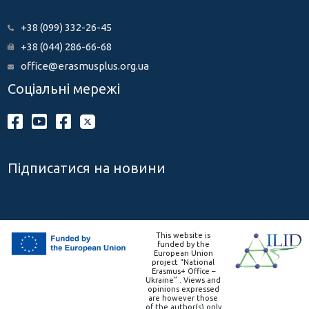
+38 (099) 332-26-45
+38 (044) 286-66-68
office@erasmusplus.org.ua
Соціальні мережі
Підписатися на новини
This website is
funded by the
European Union
project “National
Erasmus+ Office –
Ukraine” . Views and
opinions expressed
are however those
of the author(s) only