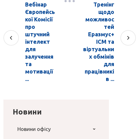
Вебінар
Тренінг
Європейсь
щодо
кої Комісії
можливос
про
тей
штучний
Еразмус+
інтелект
ICM та
для
віртуальни
залучення
х обмінів
та
для
мотивації
працівникі
...
в ...
Новини
Новини офісу