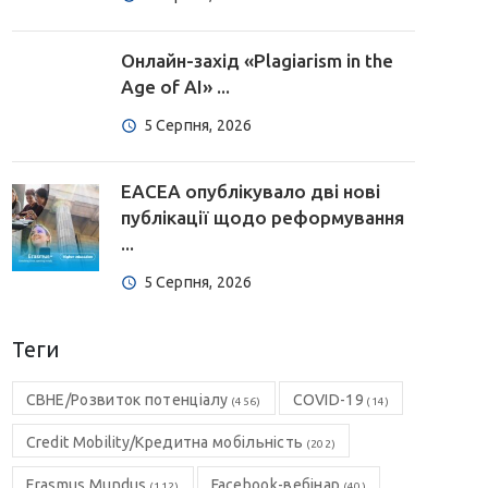
Онлайн-захід «Plagiarism in the
Age of AI» ...
5 Серпня, 2026
EACEA опублікувало дві нові
публікації щодо реформування
...
5 Серпня, 2026
Теги
CBHE/Розвиток потенціалу
COVID-19
(456)
(14)
Credit Mobility/Кредитна мобільність
(202)
Erasmus Mundus
Facebook-вебінар
(112)
(40)