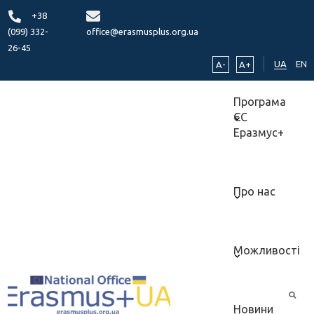
+38
(099) 332-
office@erasmusplus.org.ua
26-45
UA
EN
A-
A+
Програма
ЄС
Еразмус+
Про нас
Можливості
Новини