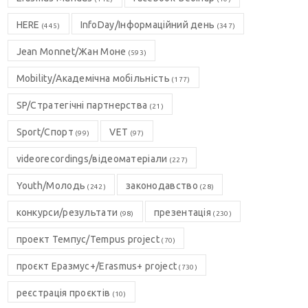
HERE
InfoDay/Інформаційний день
(445)
(347)
Jean Monnet/Жан Моне
(593)
Mobility/Академічна мобільність
(177)
SP/Стратегічні партнерства
(21)
Sport/Спорт
VET
(99)
(97)
videorecordings/відеоматеріали
(227)
Youth/Молодь
законодавство
(242)
(28)
конкурси/результати
презентація
(98)
(230)
проект Темпус/Tempus project
(70)
проєкт Еразмус+/Erasmus+ project
(730)
реєстрація проєктів
(10)