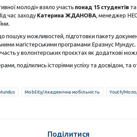
тивної молоді» взяло участь
понад 15 студентів
та
Під час заходу
Катерина ЖДАНОВА
, менеджер НЕО
йни.
до пошуку можливостей, підготовки пакету документі
льними магістерськими програмами Еразмус Мундус. 
 участь у волонтерських проєктах як додаткові мож
рами, поділились історіями успіху та досвідом, та о
Mundus
Mobility/Академічна мобільність
Youth/Мол
Поділитися