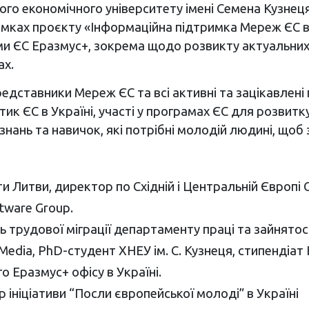
ного економічного університету імені Семена Кузнец
мках проєкту «Інформаційна підтримка Мереж ЄС в У
и ЄС Еразмус+, зокрема щодо розвикту актуальних 
ах.
 представники Мереж ЄС та всі активні та зацікавле
 ЄС в Україні, участі у програмах ЄС для розвитку
нань та навичок, які потрібні молодій людині, щоб 
ти Литви, директор по Східній і Центральній Європі 
tware Group.
ь трудової міграції департаменту праці та зайнятос
 Media, PhD-студент ХНЕУ ім. С. Кузнеця, стипендіат
 Еразмус+ офісу в Україні.
ініціативи “Посли європейської молоді” в Україні