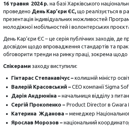
16 травня 2024 р.
на базі Харківського національ
проведено
День Кар’єри ЄС,
що реалізується в ра
презентація індивідуальних можливостей Програм
молодіжної мобільностей і волонтерських проєкт
День Кар’єри ЄС – це серія публічних заходів, де
досвідом щодо впровадження стандартів та практик
обговорити тренди на ринку праці, зокрема щодо з
Спікерами
заходу виступили:
Гінтарас Степанавічус –
колишній міністр осві
Валерій Красовський –
CEO компанії Sigma Sof
Дарія
Андрюніна –
начальниця відділу з питан
Сергій Прокопенко –
Product Director в Gwara
Катерина Жданова –
менеджер Національного
Ярослав Морозов –
національний координатор 