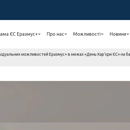
ама ЄС Еразмус+
Про нас
Можливості
Новини
відуальних можливостей Еразмус+ в межах «День Кар’єри ЄС» на баз