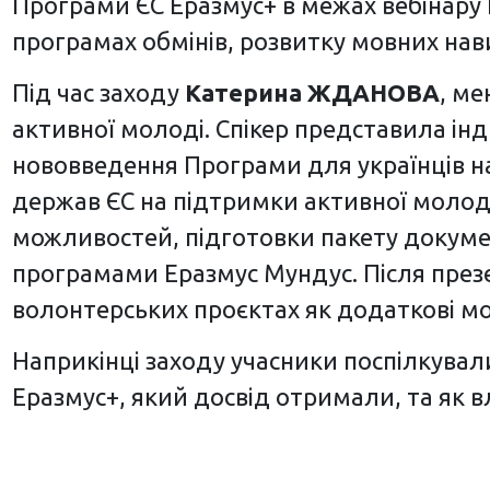
Програми ЄС Еразмус+ в межах вебінару E
програмах обмінів, розвитку мовних нав
Під час заходу
Катерина ЖДАНОВА
, м
активної молоді. Спікер представила інд
нововведення Програми для українців на 
держав ЄС на підтримки активної молоді 
можливостей, підготовки пакету докумен
програмами Еразмус Мундус. Після презе
волонтерських проєктах як додаткові мож
Наприкінці заходу учасники поспілкували
Еразмус+, який досвід отримали, та як в