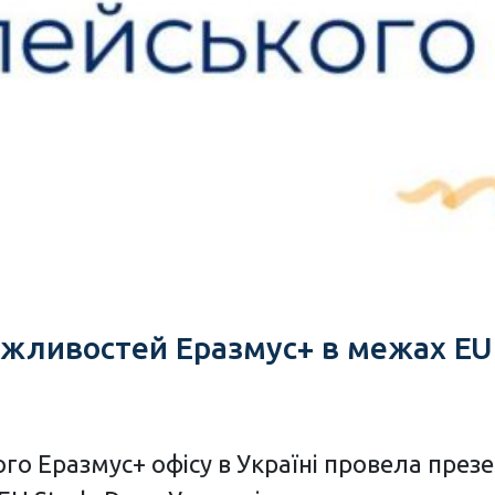
ливостей Еразмус+ в межах EU St
ого Еразмус+ офісу в Україні провела пре