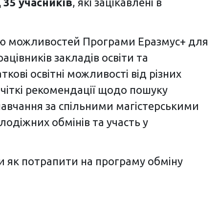
 35 учасників
, які зацікавлені в
цію можливостей Програми Еразмус+ для
ацівників закладів освіти та
кові освітні можливості від різних
 чіткі рекомендації щодо пошуку
 навчання за спільними магістерськими
одіжних обмінів та участь у
ми як потрапити на програму обміну