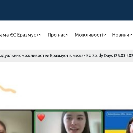
ама ЄС Еразмус+
Про нас
Можливості
Новини
ідуальних можливостей Еразмус+ в межах EU Study Days (25.03.2024