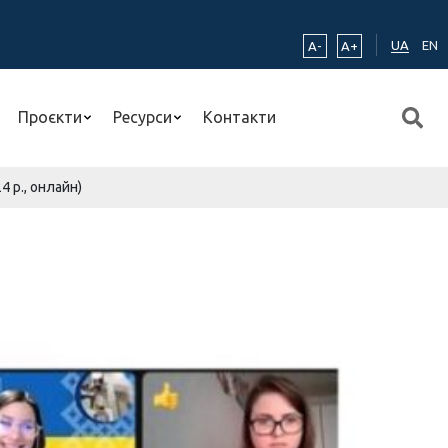
UA
EN
A-
A+
Проєкти
Ресурси
Контакти
 р., онлайн)