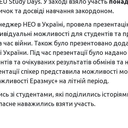
U Study Days. У заході взяло участь
понад
ичок та досвіді навчання закордоном.
енеджер НЕО в Україні, провела презента
ивідуальні можливості для студентів та пр
час війни. Також було презентовано додат
України. Під час презентації було надано
тів та очікуваних результатів обмінів та
нтації спікер представила можливості мол
ливості Еразмус+ на літній період.
сь зі студентами, які поділились історія
ласне наважились взяти участь.