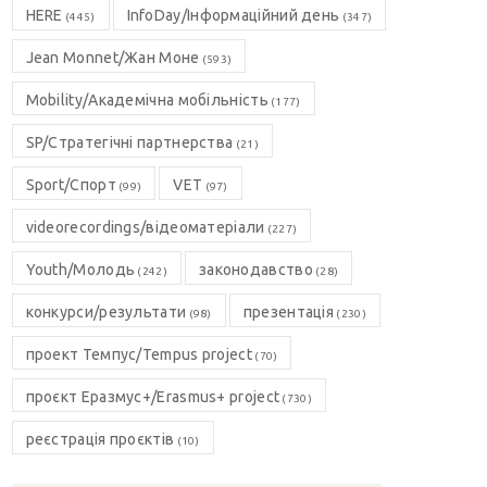
HERE
InfoDay/Інформаційний день
(445)
(347)
Jean Monnet/Жан Моне
(593)
Mobility/Академічна мобільність
(177)
SP/Стратегічні партнерства
(21)
Sport/Спорт
VET
(99)
(97)
videorecordings/відеоматеріали
(227)
Youth/Молодь
законодавство
(242)
(28)
конкурси/результати
презентація
(98)
(230)
проект Темпус/Tempus project
(70)
проєкт Еразмус+/Erasmus+ project
(730)
реєстрація проєктів
(10)