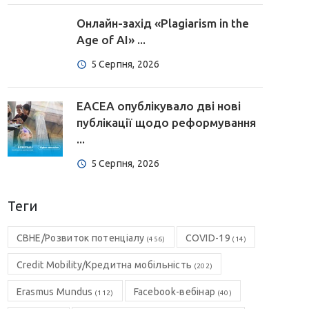
Онлайн-захід «Plagiarism in the
Age of AI» ...
5 Серпня, 2026
EACEA опублікувало дві нові
публікації щодо реформування
...
5 Серпня, 2026
Теги
CBHE/Розвиток потенціалу
COVID-19
(456)
(14)
Credit Mobility/Кредитна мобільність
(202)
Erasmus Mundus
Facebook-вебінар
(112)
(40)