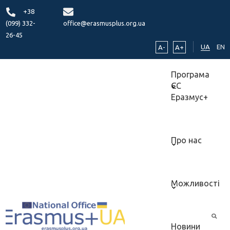
+38
(099) 332-
office@erasmusplus.org.ua
26-45
UA
EN
A-
A+
Програма
ЄС
Еразмус+
Про нас
Можливості
Новини