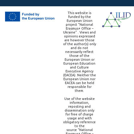
This website is
funded by the
European Union
project “National
Erasmus+ Office –
Ukraine” . Views and
opinions expressed
are however those
of the author(s) only
and do not
necessarily reflect
those of the
European Union or
European Education
and Culture
Executive Agency
(EACEA). Neither the
European Union nor
EACEA can be held
responsible for
them.
Use of the website
information,
reposting and
dissemination only
for free of charge
usage and with
obligatory reference
to the
source “National
Erasmus+ Office –