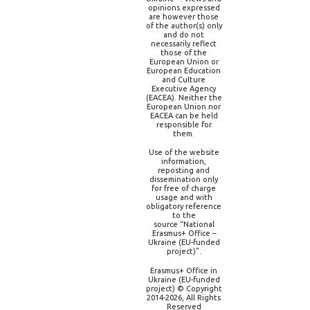
opinions expressed
are however those
of the author(s) only
and do not
necessarily reflect
those of the
European Union or
European Education
and Culture
Executive Agency
(EACEA). Neither the
European Union nor
EACEA can be held
responsible for
them.
Use of the website
information,
reposting and
dissemination only
for free of charge
usage and with
obligatory reference
to the
source “National
Erasmus+ Office –
Ukraine (EU-funded
project)”.
Erasmus+ Office in
Ukraine (EU-funded
project) © Copyright
2014-2026, All Rights
Reserved