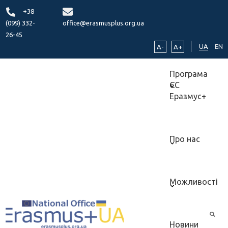
+38
(099) 332-
office@erasmusplus.org.ua
26-45
UA
EN
A-
A+
Програма
ЄС
Еразмус+
Про нас
Можливості
Новини