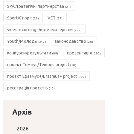
SP/Стратегічні партнерства
(21)
Sport/Спорт
VET
(99)
(97)
videorecordings/відеоматеріали
(227)
Youth/Молодь
законодавство
(242)
(28)
конкурси/результати
презентація
(98)
(230)
проект Темпус/Tempus project
(70)
проєкт Еразмус+/Erasmus+ project
(730)
реєстрація проєктів
(10)
Архів
2026