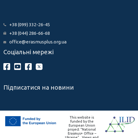
+38 (099) 332-26-45
+38 (044) 286-66-68
office@erasmusplus.org.ua
Соціальні мережі
Підписатися на новини
This website is
funded by the
European Union
project “National
Erasmus+ Office –
Ukraine” . Views and