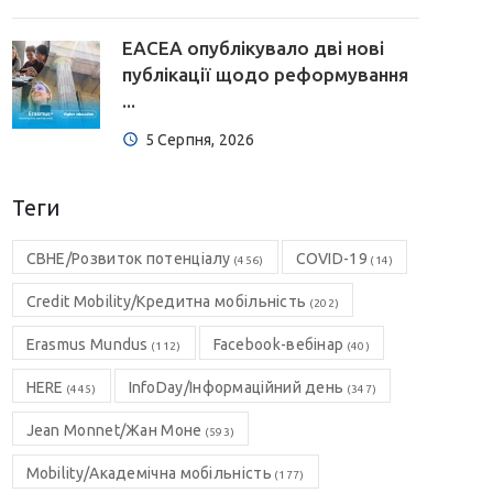
EACEA опублікувало дві нові
публікації щодо реформування
...
5 Серпня, 2026
Теги
CBHE/Розвиток потенціалу
COVID-19
(456)
(14)
Credit Mobility/Кредитна мобільність
(202)
Erasmus Mundus
Facebook-вебінар
(112)
(40)
HERE
InfoDay/Інформаційний день
(445)
(347)
Jean Monnet/Жан Моне
(593)
Mobility/Академічна мобільність
(177)