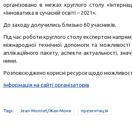
організовано в межах круглого столу «Інтернаці
«Інноватика в сучасній освіті – 2021».
До заходу долучились близько 60 учасників.
Під час роботи круглого столу експертом напряму
міжнародної технічної допомоги та можливості 
аплікаційного пакету, аспекти актуальності, зн
ними.
Розповсюджено корисні ресурси щодо можливостей
Інформація на сайті організаторів
Tags:
Jean Monnet/Жан Моне
презентація