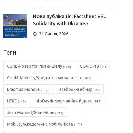
Нова публікація: Factsheet «EU
Solidarity with Ukraine»
31 Липня, 2026
Теги
CBHE/Розвиток потенціалу
COVID-19
(456)
(14)
Credit Mobility/Кредитна мобільність
(202)
Erasmus Mundus
Facebook-вебінар
(112)
(40)
HERE
InfoDay/Інформаційний день
(445)
(347)
Jean Monnet/Жан Моне
(593)
Mobility/Академічна мобільність
(177)