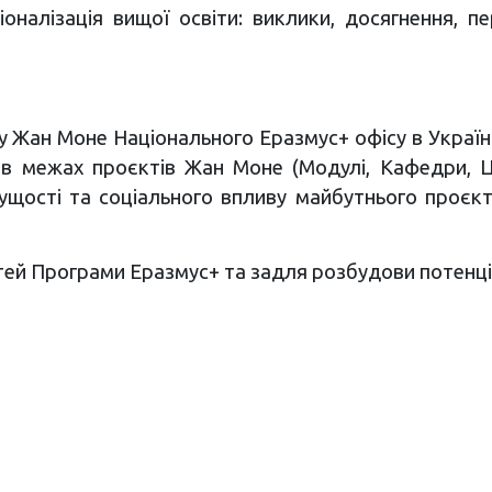
оналізація вищої освіти: виклики, досягнення, п
 Жан Моне Національного Еразмус+ офісу в Україні 
в межах проєктів Жан Моне (Модулі, Кафедри, Це
ачущості та соціального впливу майбутнього проєкт
 Програми Еразмус+ та задля розбудови потенціал