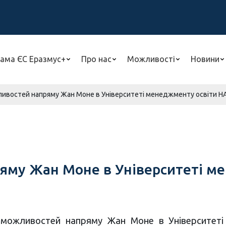
ама ЄС Еразмус+
Про нас
Можливості
Новини
ивостей напряму Жан Моне в Університеті менеджменту освіти НАПН
яму Жан Моне в Університеті м
 можливостей напряму Жан Моне в Університеті