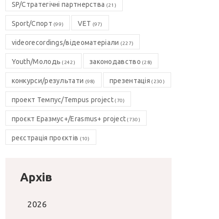
SP/Стратегічні партнерства
(21)
Sport/Спорт
VET
(99)
(97)
videorecordings/відеоматеріали
(227)
Youth/Молодь
законодавство
(242)
(28)
конкурси/результати
презентація
(98)
(230)
проект Темпус/Tempus project
(70)
проєкт Еразмус+/Erasmus+ project
(730)
реєстрація проєктів
(10)
Архів
2026