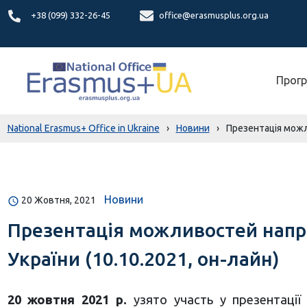
+38 (099) 332-26-45
office@erasmusplus.org.ua
Прогр
National Erasmus+ Office in Ukraine
›
Новини
›
Презентація можл
Новини
20 Жовтня, 2021
Презентація можливостей напр
України (10.10.2021, он-лайн)
20 жовтня 2021 р.
узято участь у презентації