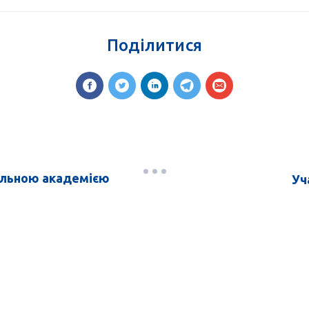
Поділитися
альною академією
Уч