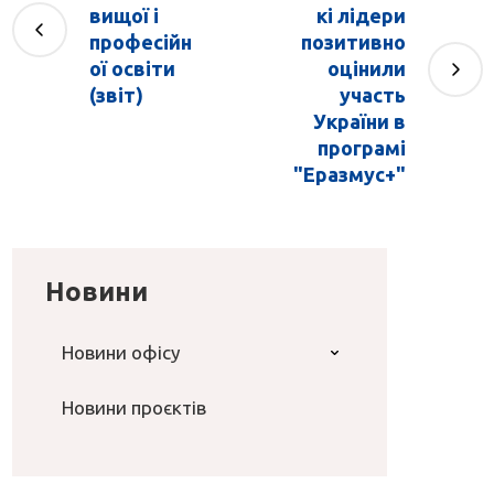
вищої і
кі лідери
професійн
позитивно
ої освіти
оцінили
(звіт)
участь
України в
програмі
"Еразмус+"
Новини
Новини офісу
Новини проєктів