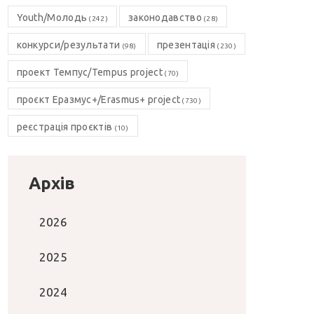
Youth/Молодь
законодавство
(242)
(28)
конкурси/результати
презентація
(98)
(230)
проект Темпус/Tempus project
(70)
проєкт Еразмус+/Erasmus+ project
(730)
реєстрація проєктів
(10)
Архів
2026
2025
2024