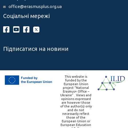
office@erasmusplus.org.ua
Соціальні мережі
Підписатися на новини
This website is
funded by the
European Union
project “National
Erasmus+ Office –
Ukraine” . Views and
opinions expressed
are however those
of the author(s) only
and do not
necessarily reflect
those of the
European Union or
European Education