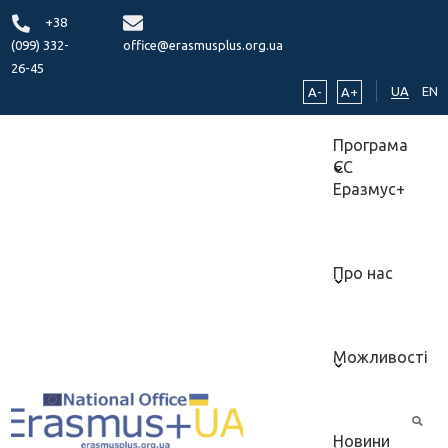
+38
(099) 332-
office@erasmusplus.org.ua
26-45
UA
EN
A-
A+
Програма
ЄС
Еразмус+
Про нас
Можливості
Новини