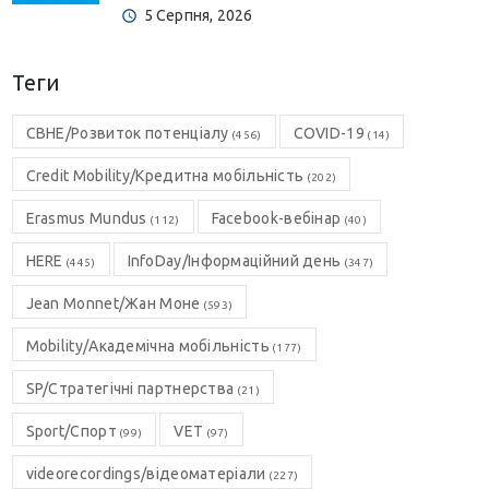
5 Серпня, 2026
Теги
CBHE/Розвиток потенціалу
COVID-19
(456)
(14)
Credit Mobility/Кредитна мобільність
(202)
Erasmus Mundus
Facebook-вебінар
(112)
(40)
HERE
InfoDay/Інформаційний день
(445)
(347)
Jean Monnet/Жан Моне
(593)
Mobility/Академічна мобільність
(177)
SP/Стратегічні партнерства
(21)
Sport/Спорт
VET
(99)
(97)
videorecordings/відеоматеріали
(227)