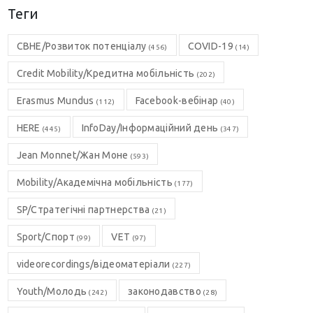
Теги
CBHE/Розвиток потенціалу
COVID-19
(456)
(14)
Credit Mobility/Кредитна мобільність
(202)
Erasmus Mundus
Facebook-вебінар
(112)
(40)
HERE
InfoDay/Інформаційний день
(445)
(347)
Jean Monnet/Жан Моне
(593)
Mobility/Академічна мобільність
(177)
SP/Стратегічні партнерства
(21)
Sport/Спорт
VET
(99)
(97)
videorecordings/відеоматеріали
(227)
Youth/Молодь
законодавство
(242)
(28)