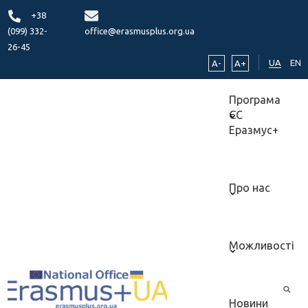
+38
(099) 332-
office@erasmusplus.org.ua
26-45
UA
EN
A-
A+
Програма
ЄС
Еразмус+
Про нас
Можливості
Новини