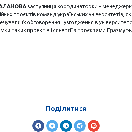
ТАЛАНОВА
заступниця координаторки – менеджерка
уційних проєктів команд українських університетів, 
печували їх обговорення і узгодження в університет
ки таких проєктів і синергії з проєктами Еразмус+.
Поділитися