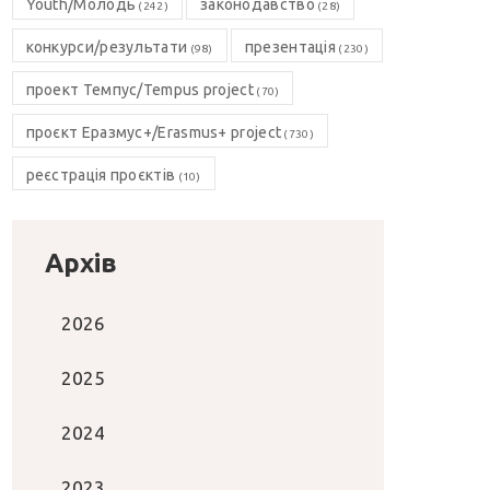
Youth/Молодь
законодавство
(242)
(28)
конкурси/результати
презентація
(98)
(230)
проект Темпус/Tempus project
(70)
проєкт Еразмус+/Erasmus+ project
(730)
реєстрація проєктів
(10)
Архів
2026
2025
2024
2023