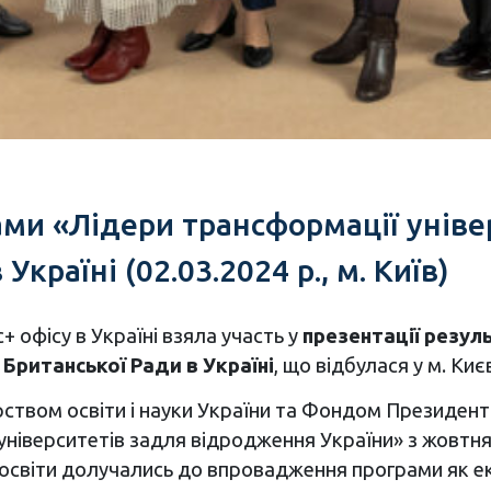
ами «Лідери трансформації унів
країні (02.03.2024 р., м. Київ)
 офісу в Україні взяла участь у
презентації резул
Британської Ради в Україні
, що відбулася у м. Києв
рством освіти і науки України та Фондом Президента
ніверситетів задля відродження України» з жовтня
 освіти долучались до впровадження програми як е