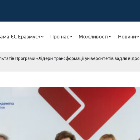
ама ЄС Еразмус+
Про нас
Можливості
Новини
ьтатів Програми «Лідери трансформації університетів задля відродж