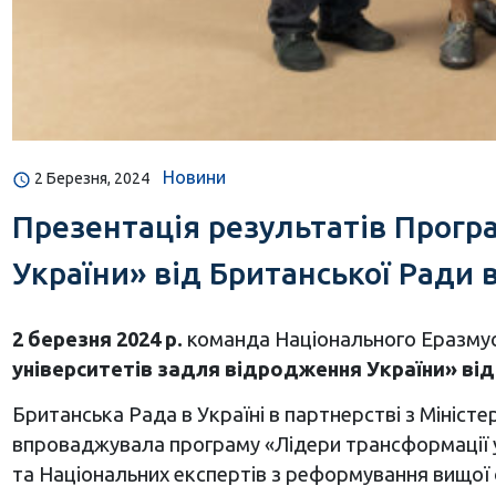
Новини
2 Березня, 2024
Презентація результатів Прогр
України» від Британської Ради в У
2 березня 2024 р.
команда Національного Еразмус+
університетів задля відродження України» від 
Британська Рада в Україні в партнерстві з Міністе
впроваджувала програму «Лідери трансформації у
та Національних експертів з реформування вищої