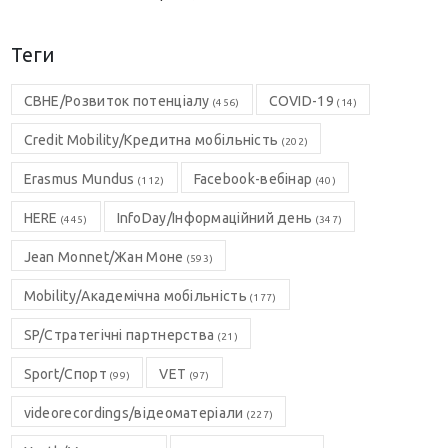
Теги
CBHE/Розвиток потенціалу
COVID-19
(456)
(14)
Credit Mobility/Кредитна мобільність
(202)
Erasmus Mundus
Facebook-вебінар
(112)
(40)
HERE
InfoDay/Інформаційний день
(445)
(347)
Jean Monnet/Жан Моне
(593)
Mobility/Академічна мобільність
(177)
SP/Стратегічні партнерства
(21)
Sport/Спорт
VET
(99)
(97)
videorecordings/відеоматеріали
(227)