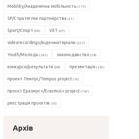
Mobility/Академічна мобільність
(177)
SP/Стратегічні партнерства
(21)
Sport/Спорт
VET
(99)
(97)
videorecordings/відеоматеріали
(227)
Youth/Молодь
законодавство
(242)
(28)
конкурси/результати
презентація
(98)
(230)
проект Темпус/Tempus project
(70)
проєкт Еразмус+/Erasmus+ project
(730)
реєстрація проєктів
(10)
Архів