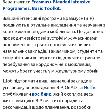
Завантажити
Erasmus+ Blended Intensive
Programmes. Basic Toolkit
.
Змішані інтенсивні програми Еразмус+ (BIP)
поєднують віртуальне викладання та навчання з
короткими періодами мобільності. Це дозволяє
проводити змістовні зустрічі між учасниками
щонайменше з трьох європейських вищих
навчальних закладів. Таким чином, студенти та
співробітники університетів, для яких тривале
перебування за кордоном не є можливим,
можуть брати участь у міжкультурному обміні.
Щоб підтримати вищі навчальні заклади в
успішному впровадженні BIP, OeAD та
Nuffic
опублікували
посібник
, який охоплює весь
життєвий цикл BIP і містить поради та
рекомендації щодо планування, розробки,