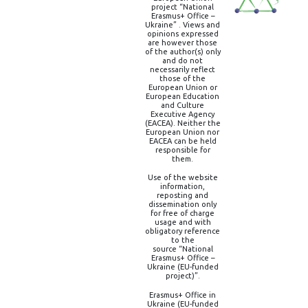
project “National
Erasmus+ Office –
Ukraine” . Views and
opinions expressed
are however those
of the author(s) only
and do not
necessarily reflect
those of the
European Union or
European Education
and Culture
Executive Agency
(EACEA). Neither the
European Union nor
EACEA can be held
responsible for
them.
Use of the website
information,
reposting and
dissemination only
for free of charge
usage and with
obligatory reference
to the
source “National
Erasmus+ Office –
Ukraine (EU-funded
project)”.
Erasmus+ Office in
Ukraine (EU-funded