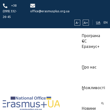
+38
(099) 332-
office@erasmusplus.org.ua
26-45
UA
EN
A-
A+
Програма
ЄС
Еразмус+
Про нас
Можливості
Новини