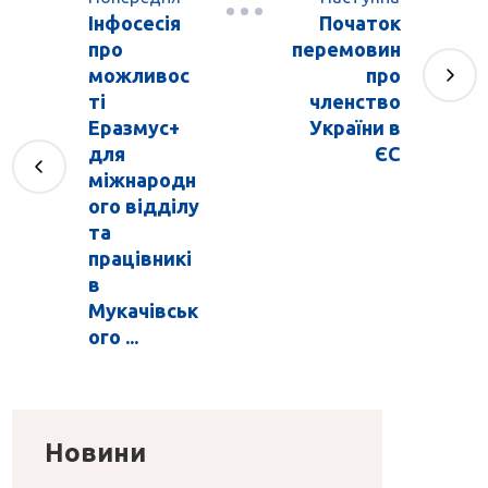
Інфосесія
Початок
про
перемовин
можливос
про
ті
членство
Еразмус+
України в
для
ЄС
міжнародн
ого відділу
та
працівникі
в
Мукачівськ
ого ...
Новини