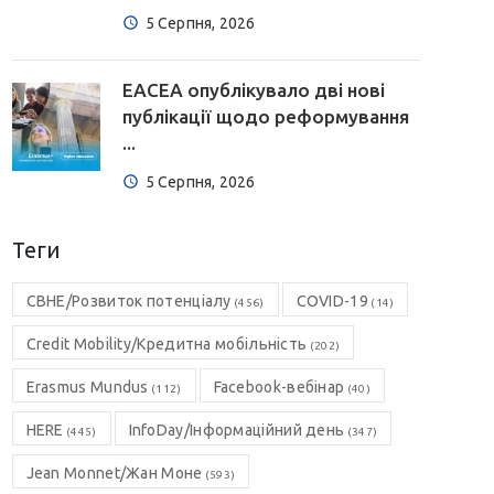
5 Серпня, 2026
EACEA опублікувало дві нові
публікації щодо реформування
...
5 Серпня, 2026
Теги
CBHE/Розвиток потенціалу
COVID-19
(456)
(14)
Credit Mobility/Кредитна мобільність
(202)
Erasmus Mundus
Facebook-вебінар
(112)
(40)
HERE
InfoDay/Інформаційний день
(445)
(347)
Jean Monnet/Жан Моне
(593)