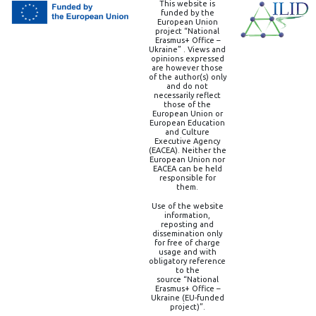
This website is
funded by the
European Union
project “National
Erasmus+ Office –
Ukraine” . Views and
opinions expressed
are however those
of the author(s) only
and do not
necessarily reflect
those of the
European Union or
European Education
and Culture
Executive Agency
(EACEA). Neither the
European Union nor
EACEA can be held
responsible for
them.
Use of the website
information,
reposting and
dissemination only
for free of charge
usage and with
obligatory reference
to the
source “National
Erasmus+ Office –
Ukraine (EU-funded
project)”.