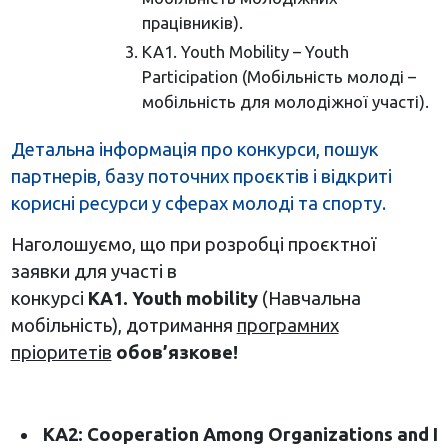
працівників).
KA1. Youth Mobility – Youth
Participation (Мобільність молоді –
мобільність для молодіжної участі).
Детальна інформація про конкурси, пошук
партнерів, базу поточних проєктів і відкриті
корисні ресурси у сферах молоді та спорту.
Наголошуємо, що при розробці проєктної
заявки для участі в
конкурсі
КА1.
Youth
mobility
(Навчальна
мобільність), дотримання
програмних
пріоритетів
обов’язкове!
КА2:
Cooperation
Among
Organizations
and
I