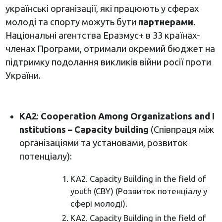
українські організації, які працюють у сферах
молоді та спорту можуть бути
партнерами
.
Національні агентства Еразмус+ в 33 країнах-
членах Програми, отримали окремий бюджет на
підтримку подолання викликів війни росії проти
України.
КА2
:
Cooperation
Among
Organizations
and
I
nstitutions – С
apacity
building
(Співпраця між
організаціями та установами, розвиток
потенціалу):
КА2. Capacity Building in the field of
youth (CBY) (Розвиток потенціалу у
сфері молоді).
KA2. Capacity Building in the field of