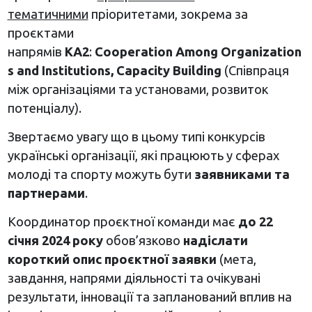
тематичними
пріоритетами, зокрема за
проєктами
напрямів
КА2
:
Cooperation
Among
Organization
s
and
Institutions,
Capacity
Building
(Співпраця
між організаціями та установами, розвиток
потенціалу).
Звертаємо увагу що в цьому типі конкурсів
українські організації, які працюють у сферах
молоді та спорту можуть бути
заявниками та
партнерами
.
Координатор проєктної команди має
до 2
2
січня 2024 року
обов’язково
надіслати
короткий опис проєктної заявки
(мета,
завдання, напрями діяльності та очікувані
результати, інновації та запланований вплив на