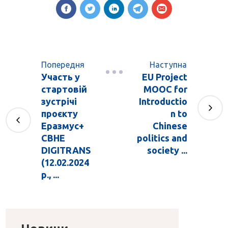
Попередня
Наступна
Участь у
EU Project
стартовій
MOOC for
зустрічі
Introductio
проєкту
n to
Еразмус+
Chinese
CBHE
politics and
DIGITRANS
society ...
(12.02.2024
р., ...