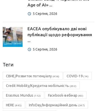
Age of AI» ...
5 Серпня, 2026
EACEA опублікувало дві нові
публікації щодо реформування
...
5 Серпня, 2026
Теги
CBHE/Розвиток потенціалу
COVID-19
(456)
(14)
Credit Mobility/Кредитна мобільність
(202)
Erasmus Mundus
Facebook-вебінар
(112)
(40)
HERE
InfoDay/Інформаційний день
(445)
(347)