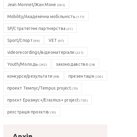
Jean Monnet/Жан Моне
(593)
Mobility/Академічна мобільність
(177)
SP/Стратегічні партнерства
(21)
Sport/Спорт
VET
(99)
(97)
videorecordings/відеоматеріали
(227)
Youth/Молодь
законодавство
(242)
(28)
конкурси/результати
презентація
(98)
(230)
проект Темпус/Tempus project
(70)
проєкт Еразмус+/Erasmus+ project
(730)
реєстрація проєктів
(10)
Архів