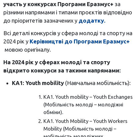
участь у конкурсах Програми Еразмус+
за
різними напрямами і типами проєктів відповідно
до пріоритетів зазначених у
додатку.
Всі деталі конкурсів у сфера молоді та спорту на
2024 рік у
Керівництві до Програми Еразмус+
мовою оригіналу.
На 2024 рік у сферах молоді та спорту
відкрито конкурси за такими напрямами:
КА1:
Youth
mobility
(Навчальна мобільність):
KA1. Youth mobility – Youth Exchanges
(Мобільність молоді – молодіжні
обміни).
KA1. Youth Mobility – Youth Workers
Mobility (Мобільність молоді –
мобільність молодіжних