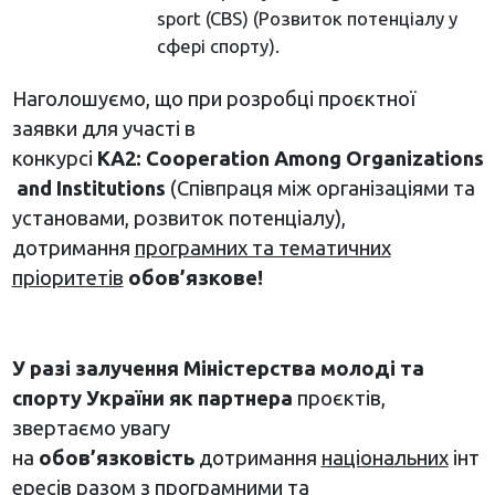
sport (CBS) (Розвиток потенціалу у
сфері спорту).
Наголошуємо, що при розробці проєктної
заявки для участі в
конкурсі
КА2:
Cooperation
Among
Organizations
and
Institutions
(Співпраця між організаціями та
установами, розвиток потенціалу),
дотримання
програмних та тематичних
пріоритетів
обов’язкове!
У разі залучення Міністерства молоді та
спорту України як партнера
проєктів,
звертаємо увагу
на
обов’язковість
дотримання
національних
інт
ересів разом з
програмними та