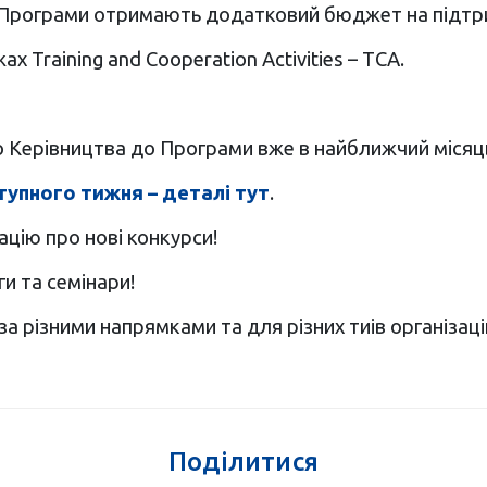
х Програми отримають додатковий бюджет на підтри
х Training and Cooperation Activities – ТСА.
о Керівництва до Програми вже в найближчий місяц
тупного тижня – деталі тут
.
цію про нові конкурси!
ги та семінари!
 за різними напрямками та для різних тиів організаці
Поділитися