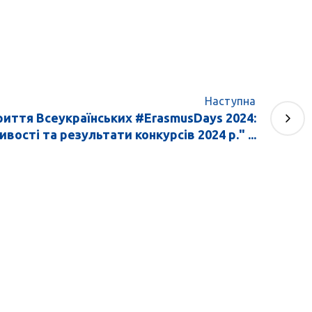
Наступна
риття Всеукраїнських #ErasmusDays 2024:
ості та результати конкурсів 2024 р." ...