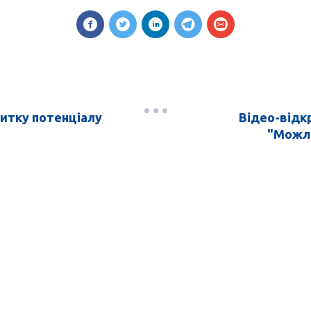
витку потенціалу
Відео-відк
"Можлив