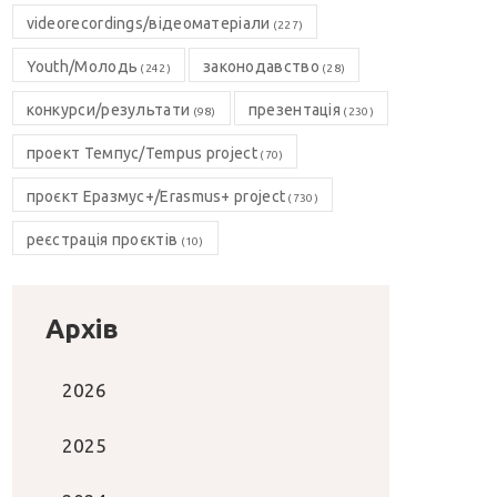
videorecordings/відеоматеріали
(227)
Youth/Молодь
законодавство
(242)
(28)
конкурси/результати
презентація
(98)
(230)
проект Темпус/Tempus project
(70)
проєкт Еразмус+/Erasmus+ project
(730)
реєстрація проєктів
(10)
Архів
2026
2025