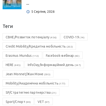
...
5 Серпня, 2026
Теги
CBHE/Розвиток потенціалу
COVID-19
(456)
(14)
Credit Mobility/Кредитна мобільність
(202)
Erasmus Mundus
Facebook-вебінар
(112)
(40)
HERE
InfoDay/Інформаційний день
(445)
(347)
Jean Monnet/Жан Моне
(593)
Mobility/Академічна мобільність
(177)
SP/Стратегічні партнерства
(21)
Sport/Спорт
VET
(99)
(97)