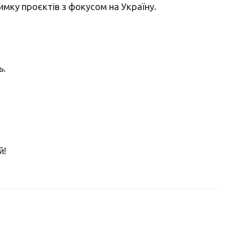
мку проєктів з фокусом на Україну.
ь.
й!