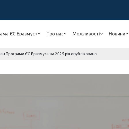
ама ЄС Еразмус+
Про нас
Можливості
Новини
лан Програми ЄС Еразмус+ на 2025 рік опубліковано