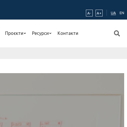
UA
EN
A-
A+
Проєкти
Ресурси
Контакти