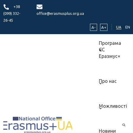
+38
(099) 332-
office@erasmusplus.org.ua
26-45
UA
EN
A-
A+
Програма
ЄС
Еразмус+
Про нас
Можливості
Новини