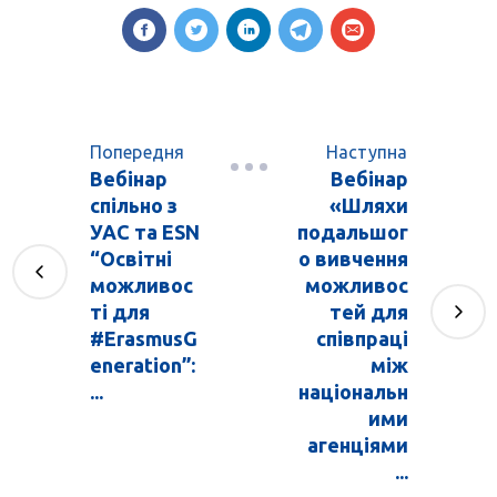
Попередня
Наступна
Вебінар
Вебінар
спільно з
«Шляхи
УАС та ESN
подальшог
“Освітні
о вивчення
можливос
можливос
ті для
тей для
#ErasmusG
співпраці
eneration”:
між
...
національн
ими
агенціями
...