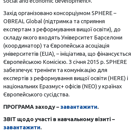
social and economic development».
Захід організовано консорціумом SPHERE –
OBREAL Global (підтримка та сприяння
експертам з реформування вищої освіти), до
складу якого входять Університет Барселони
(координатор) та Європейська асоціація
університетів (EUA), – ініціатива, що фінансується
Європейською Комісією. З січня 2015 р. SPHERE
забезпечує тренінги та комунікацію для
експертів з реформування вищої освіти (HERE) і
національних Еразмус+ офісів (NEO) у країнах
Європейського сусідства.
ПРОГРАМА заходу –
завантажити
.
ЗВІТ щодо участі в навчальному візиті –
завантажити
.