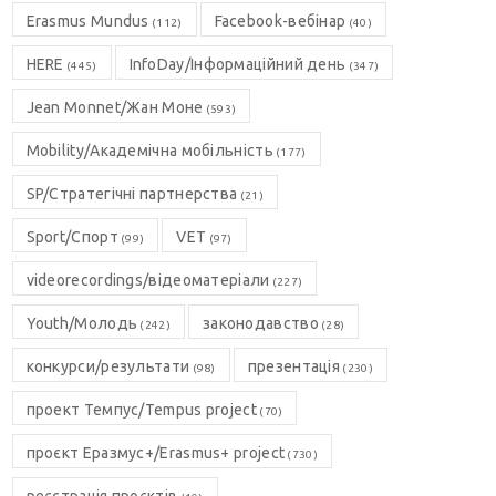
Erasmus Mundus
Facebook-вебінар
(112)
(40)
HERE
InfoDay/Інформаційний день
(445)
(347)
Jean Monnet/Жан Моне
(593)
Mobility/Академічна мобільність
(177)
SP/Стратегічні партнерства
(21)
Sport/Спорт
VET
(99)
(97)
videorecordings/відеоматеріали
(227)
Youth/Молодь
законодавство
(242)
(28)
конкурси/результати
презентація
(98)
(230)
проект Темпус/Tempus project
(70)
проєкт Еразмус+/Erasmus+ project
(730)
реєстрація проєктів