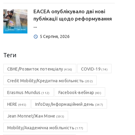
EACEA опублікувало дві нові
публікації щодо реформування
...
5 Серпня, 2026
Теги
CBHE/Розвиток потенціалу
COVID-19
(456)
(14)
Credit Mobility/Кредитна мобільність
(202)
Erasmus Mundus
Facebook-вебінар
(112)
(40)
HERE
InfoDay/Інформаційний день
(445)
(347)
Jean Monnet/Жан Моне
(593)
Mobility/Академічна мобільність
(177)