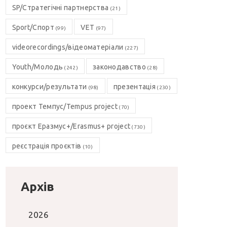
SP/Стратегічні партнерства
(21)
Sport/Спорт
VET
(99)
(97)
videorecordings/відеоматеріали
(227)
Youth/Молодь
законодавство
(242)
(28)
конкурси/результати
презентація
(98)
(230)
проект Темпус/Tempus project
(70)
проєкт Еразмус+/Erasmus+ project
(730)
реєстрація проєктів
(10)
Архів
2026