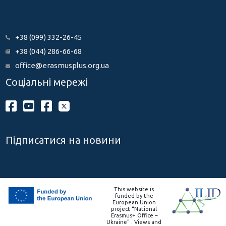
+38 (099) 332-26-45
+38 (044) 286-66-68
office@erasmusplus.org.ua
Соціальні мережі
Підписатися на новини
This website is
funded by the
European Union
project “National
Erasmus+ Office –
Ukraine” . Views and