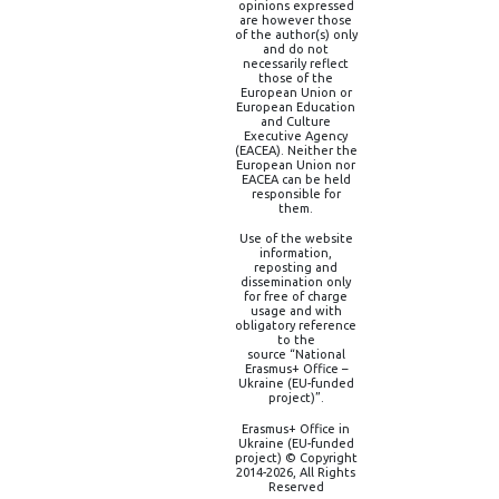
opinions expressed
are however those
of the author(s) only
and do not
necessarily reflect
those of the
European Union or
European Education
and Culture
Executive Agency
(EACEA). Neither the
European Union nor
EACEA can be held
responsible for
them.
Use of the website
information,
reposting and
dissemination only
for free of charge
usage and with
obligatory reference
to the
source “National
Erasmus+ Office –
Ukraine (EU-funded
project)”.
Erasmus+ Office in
Ukraine (EU-funded
project) © Copyright
2014-2026, All Rights
Reserved