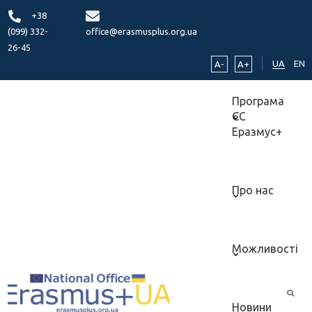
+38
(099) 332-
office@erasmusplus.org.ua
26-45
UA
EN
A-
A+
Програма
ЄС
Еразмус+
Про нас
Можливості
Новини