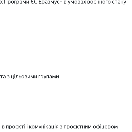
х Програми ЄС Еразмус+ в умовах воєнного стану
ота з цільовими групами
лі в проєкті і комунікація з проєктним офіцером