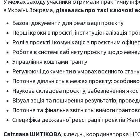
У межах заходу учасники отримали практичну інф
в Україні. Зокрема,
дізнались про такі ключові а
Базові документи для реалізації проєкту
Перші кроки в проєкті, інституціоналізація про
Ролі в проєкті і комунікація з проєктним офіц
Робота в системі кабінету проєкту щодо менед
Управління коштами гранту
Регулюючі документи в умовах воєнного стану
Поточна діяльність в межах проєкту: особливост
Наукова складова проєкту, забезпечення якості
Візуалізація та поширення результатів, провед
Поточна та фінальна звітність: вимоги грантово
Специфіка державної реєстрації проєктів Жан
Світлана ШИТІКОВА
, к.пед.н., координаторка НЕО