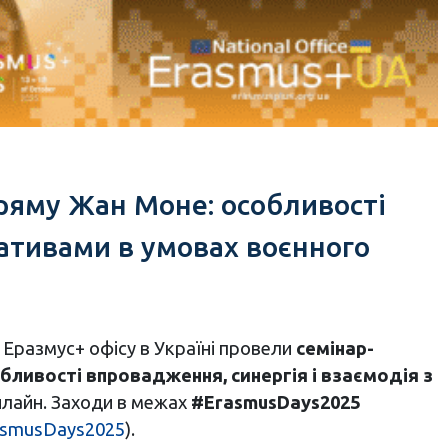
ряму Жан Моне: особливості
іативами в умовах воєнного
Еразмус+ офісу в Україні провели
семінар-
ливості впровадження, синергія і взаємодія з
онлайн. Заходи в межах
#ErasmusDays2025
asmusDays2025
).