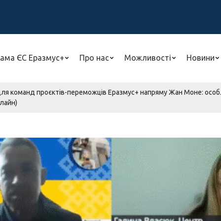
ама ЄС Еразмус+
Про нас
Можливості
Новини
для команд проєктів-переможців Еразмус+ напряму Жан Моне: особл
нлайн)