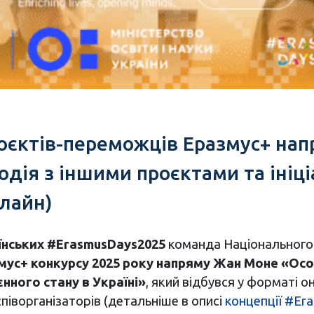
оєктів-переможців Еразмус+ нап
одія з іншими проєктами та ініц
нлайн)
нських #ErasmusDays2025
команда Національного 
ус+ конкурсу 2025 року напряму Жан Моне «Особ
нного стану в Україні»
, який відбувся у форматі 
співорганізаторів (детальніше в описі
концепції #Er