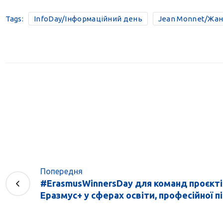
Tags:
InfoDay/Інформаційний день
Jean Monnet/Жа
Попередня
#ErasmusWinnersDay для команд проєкт
Еразмус+ у сферах освіти, професійної під