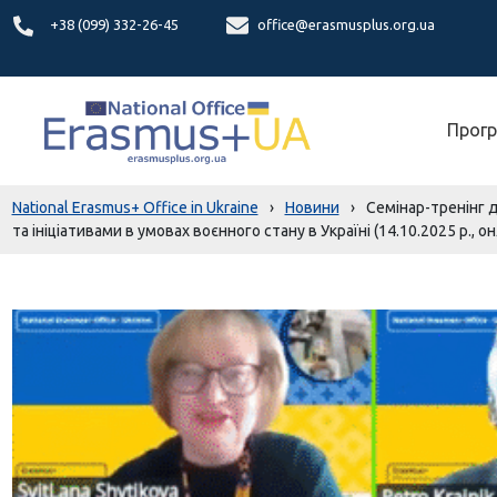
+38 (099) 332-26-45
office@erasmusplus.org.ua
Прогр
National Erasmus+ Office in Ukraine
›
Новини
›
Семінар-тренінг 
та ініціативами в умовах воєнного стану в Україні (14.10.2025 р., о