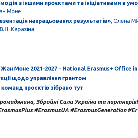
модія з іншими проєктами та ініціативами в умо
Жан Моне
резентація напрацьованих результатів»
, Олена М
В.Н. Каразіна
ан Моне 2021-2027 – National Erasmus+ Office in
укції щодо управління грантом
 і команд проєктів зібрано тут
ромадянина, Збройні Сили України та партнерів!
ErasmusPlus #ErasmusUA #ErasmusGeneration #E