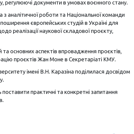
у, регулюючі документи в умовах воєнного стану.
ка з аналітичної роботи та Національної команди
 поширення європейських студій в Україні для
одо реалізації наукової складової проєкту,
й та основних аспектів впровадження проєктів,
трацію проєктів Жан Моне в Секретаріаті КМУ.
іверситету імені В.Н. Каразіна поділилася досвідом
у.
ь поставити практичні та конкретні запитання
в.