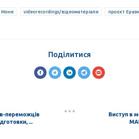
н Моне
videorecordings/відеоматеріали
проєкт Еразм
Поділитися
ів-переможців
Виступ в 
готовки, ...
МАЙ