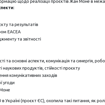
ормацію щодо реалізації проєктів Жан Моне в межа
спекти
:
єкту та результатів
ером ЕАСЕА
жменту та звітності
і та основні аспекти, комунікація та синергія, роб
 наукових продуктів, стійкості проєкту
ення комунікативних заходів
ї угоди
 Моне
 в Україні (проєкт ЄС), охопила такі питання, як ро