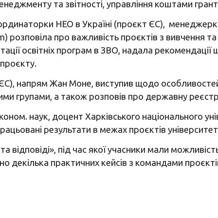
енеджменту та звітності, управління коштами грант
 координаторки НЕО в Україні (проєкт ЄС), менеджер
) розповіла про важливість проєктів з вивчення та
ації освітніх програм в ЗВО, надала рекомендації щ
 проєкту.
 ЄС), напрям Жан Моне, виступив щодо особливосте
ьовими групами, а також розповів про державну реєс
 економ. наук, доцент Харківського національного ун
рацьовані результати в межах проєктів університет
та відповіді», під час якої учасники мали можливіст
но декілька практичних кейсів з командами проєкті