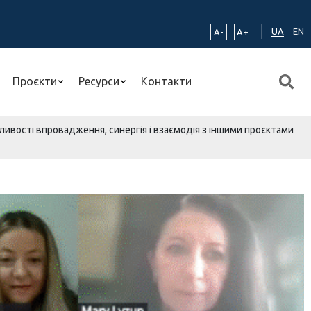
UA
EN
A-
A+
Проєкти
Ресурси
Контакти
ивості впровадження, синергія і взаємодія з іншими проєктами