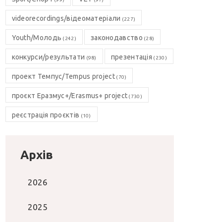
videorecordings/відеоматеріали
(227)
Youth/Молодь
законодавство
(242)
(28)
конкурси/результати
презентація
(98)
(230)
проект Темпус/Tempus project
(70)
проєкт Еразмус+/Erasmus+ project
(730)
реєстрація проєктів
(10)
Архів
2026
2025