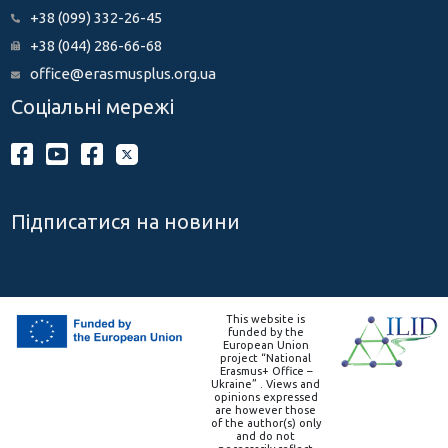
+38 (099) 332-26-45
+38 (044) 286-66-68
office@erasmusplus.org.ua
Соціальні мережі
Підписатися на новини
This website is
funded by the
European Union
project “National
Erasmus+ Office –
Ukraine” . Views and
opinions expressed
are however those
of the author(s) only
and do not