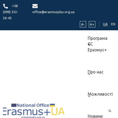
+38
(099) 332-
office@erasmusplus.org.ua
26-45
UA
EN
A-
A+
Програма
ЄС
Еразмус+
Про нас
Можливості
Новини