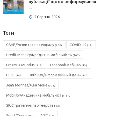
публікації щодо реформування
...
5 Серпня, 2026
Теги
CBHE/Розвиток потенціалу
COVID-19
(456)
(14)
Credit Mobility/Кредитна мобільність
(202)
Erasmus Mundus
Facebook-вебінар
(112)
(40)
HERE
InfoDay/Інформаційний день
(445)
(347)
Jean Monnet/Жан Моне
(593)
Mobility/Академічна мобільність
(177)
SP/Стратегічні партнерства
(21)
Sport/Спорт
VET
(99)
(97)