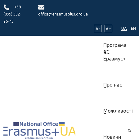
+38
(099) 332-
office@erasmusplus.org.ua
26-45
UA
EN
A-
A+
Програма
ЄС
Еразмус+
Про нас
Можливості
Новини