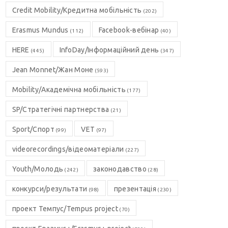
Credit Mobility/Кредитна мобільність
(202)
Erasmus Mundus
Facebook-вебінар
(112)
(40)
HERE
InfoDay/Інформаційний день
(445)
(347)
Jean Monnet/Жан Моне
(593)
Mobility/Академічна мобільність
(177)
SP/Стратегічні партнерства
(21)
Sport/Спорт
VET
(99)
(97)
videorecordings/відеоматеріали
(227)
Youth/Молодь
законодавство
(242)
(28)
конкурси/результати
презентація
(98)
(230)
проект Темпус/Tempus project
(70)