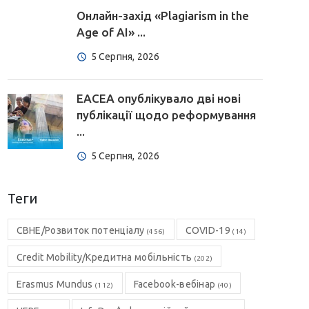
Онлайн-захід «Plagiarism in the
Age of AI» ...
5 Серпня, 2026
EACEA опублікувало дві нові
публікації щодо реформування
...
5 Серпня, 2026
Теги
CBHE/Розвиток потенціалу
COVID-19
(456)
(14)
Credit Mobility/Кредитна мобільність
(202)
Erasmus Mundus
Facebook-вебінар
(112)
(40)