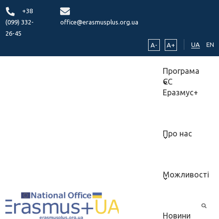
+38
(099) 332-
office@erasmusplus.org.ua
26-45
UA
EN
A-
A+
Програма
ЄС
Еразмус+
Про нас
Можливості
Новини