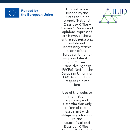
This website is
funded by the
European Union
project “National
Erasmus+ Office –
Ukraine” . Views and
opinions expressed
are however those
of the author(s) only
and do not
necessarily reflect
those of the
European Union or
European Education
and Culture
Executive Agency
(EACEA). Neither the
European Union nor
EACEA can be held
responsible for
them.
Use of the website
information,
reposting and
dissemination only
for free of charge
usage and with
obligatory reference
to the
source “National
Erasmus+ Office –