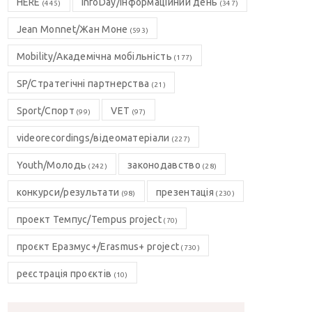
HERE
InfoDay/Інформаційний день
(445)
(347)
Jean Monnet/Жан Моне
(593)
Mobility/Академічна мобільність
(177)
SP/Стратегічні партнерства
(21)
Sport/Спорт
VET
(99)
(97)
videorecordings/відеоматеріали
(227)
Youth/Молодь
законодавство
(242)
(28)
конкурси/результати
презентація
(98)
(230)
проект Темпус/Tempus project
(70)
проєкт Еразмус+/Erasmus+ project
(730)
реєстрація проєктів
(10)