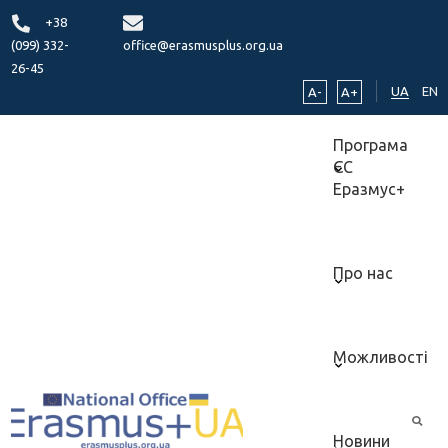
+38
(099) 332-
office@erasmusplus.org.ua
26-45
UA
EN
A-
A+
Програма
ЄС
Еразмус+
Про нас
Можливості
Новини