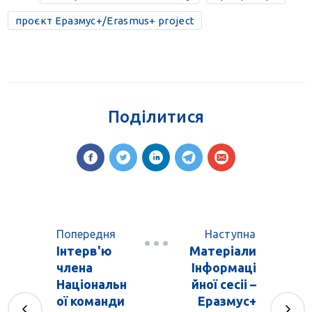
проєкт Еразмус+/Erasmus+ project
Поділитися
Попередня
Наступна
Інтерв'ю
Матеріали
члена
Інформаці
Національн
йної сесіі –
ої команди
Еразмус+