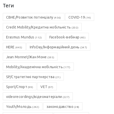
Теги
CBHE/Розвиток потенціалу
COVID-19
(456)
(14)
Credit Mobility/Кредитна мобільність
(202)
Erasmus Mundus
Facebook-вебінар
(112)
(40)
HERE
InfoDay/Інформаційний день
(445)
(347)
Jean Monnet/Жан Моне
(593)
Mobility/Академічна мобільність
(177)
SP/Стратегічні партнерства
(21)
Sport/Спорт
VET
(99)
(97)
videorecordings/відеоматеріали
(227)
Youth/Молодь
законодавство
(242)
(28)