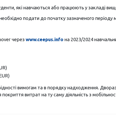
денти, які навчаються або працюють у закладі вищо
 необхідно подати до початку зазначеного періоду м
mover через
www.ceepus.info
на 2023/2024 навчальни
UR)
 EUR)
овідності вимогам та в порядку надходження. Двора
я покриття витрат на ту саму діяльність з мобільнос