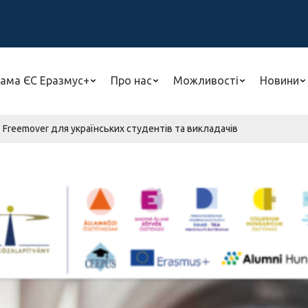
ама ЄС Еразмус+
Про нас
Можливості
Новини
 Freemover для українських студентів та викладачів