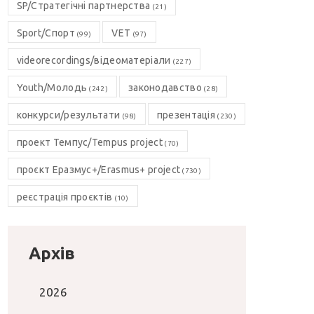
SP/Стратегічні партнерства
(21)
Sport/Спорт
VET
(99)
(97)
videorecordings/відеоматеріали
(227)
Youth/Молодь
законодавство
(242)
(28)
конкурси/результати
презентація
(98)
(230)
проект Темпус/Tempus project
(70)
проєкт Еразмус+/Erasmus+ project
(730)
реєстрація проєктів
(10)
Архів
2026