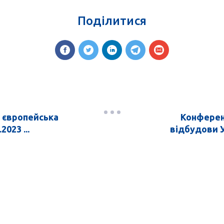
Поділитися
 європейська
Конференц
023 ...
відбудови У