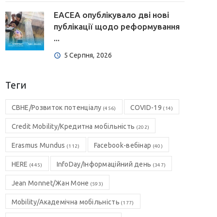
EACEA опублікувало дві нові
публікації щодо реформування
...
5 Серпня, 2026
Теги
CBHE/Розвиток потенціалу
COVID-19
(456)
(14)
Credit Mobility/Кредитна мобільність
(202)
Erasmus Mundus
Facebook-вебінар
(112)
(40)
HERE
InfoDay/Інформаційний день
(445)
(347)
Jean Monnet/Жан Моне
(593)
Mobility/Академічна мобільність
(177)