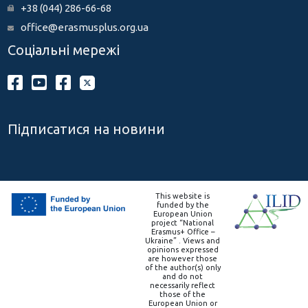
+38 (044) 286-66-68
office@erasmusplus.org.ua
Соціальні мережі
Підписатися на новини
This website is
funded by the
European Union
project “National
Erasmus+ Office –
Ukraine” . Views and
opinions expressed
are however those
of the author(s) only
and do not
necessarily reflect
those of the
European Union or