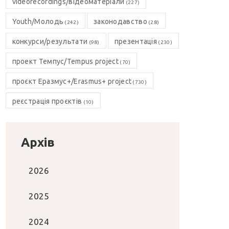
videorecordings/відеоматеріали
(227)
Youth/Молодь
законодавство
(242)
(28)
конкурси/результати
презентація
(98)
(230)
проект Темпус/Tempus project
(70)
проєкт Еразмус+/Erasmus+ project
(730)
реєстрація проєктів
(10)
Архів
2026
2025
2024