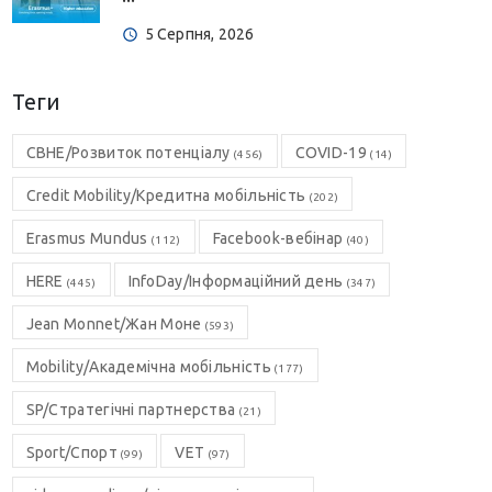
5 Серпня, 2026
Теги
CBHE/Розвиток потенціалу
COVID-19
(456)
(14)
Credit Mobility/Кредитна мобільність
(202)
Erasmus Mundus
Facebook-вебінар
(112)
(40)
HERE
InfoDay/Інформаційний день
(445)
(347)
Jean Monnet/Жан Моне
(593)
Mobility/Академічна мобільність
(177)
SP/Стратегічні партнерства
(21)
Sport/Спорт
VET
(99)
(97)