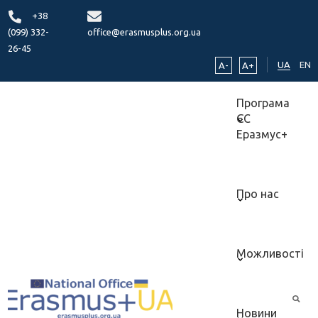
+38
(099) 332-
office@erasmusplus.org.ua
26-45
UA
EN
A-
A+
Програма
ЄС
Еразмус+
Про нас
Можливості
Новини