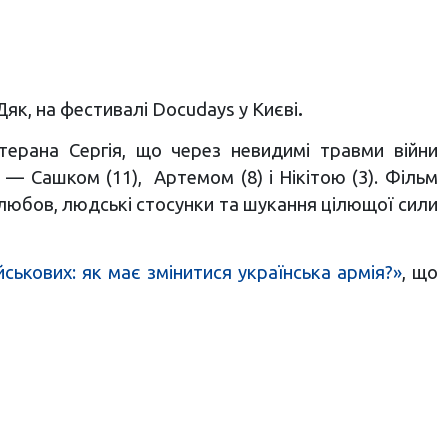
як, на фестивалі Docudays у Києві
.
ерана Сергія, що через невидимі травми війни
и
— Сашком (11), Артемом (8) і Нікітою (3).
Фільм
 любов, людські стосунки та шукання цілющої сили
йськових: як має змінитися українська армія?»
, що