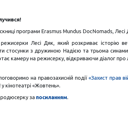
лучився!
пускниці програми Erasmus Mundus DocNomads, Лесі Д
ежисерки Лесі Дяк, який розкриває історію вет
ити стосунки з дружиною Надією та трьома синам
ртає камеру на режисерку, відкриваючи діалог про
 поговоримо на правозахисній події
«Захист прав ві
! у кінотеатрі «Жовтень».
 продюсерку за
посиланням
.