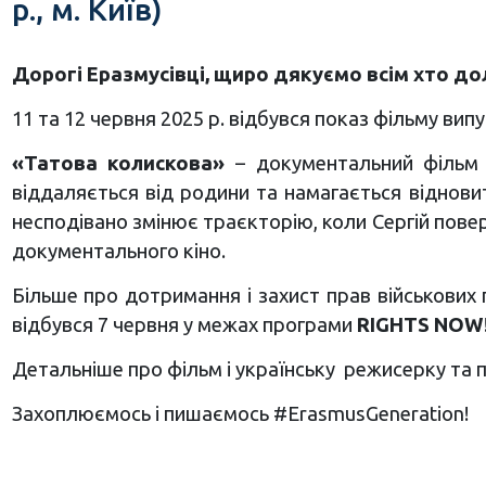
р., м. Київ)
Дорогі Еразмусівці, щиро дякуємо всім хто до
11 та 12 червня 2025 р. відбувся показ фільму ви
«Татова колискова»
– документальний фільм р
віддаляється від родини та намагається віднов
несподівано змінює траєкторію, коли Сергій пове
документального кіно.
Більше про дотримання і захист прав військових
відбувся 7 червня у межах програми
RIGHTS NOW
Детальніше про фільм і українську режисерку та
Захоплюємось і пишаємось #ErasmusGeneration!