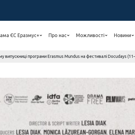
ама ЄС Еразмус+
Про нас
Можливості
Новини
у випускниці програми Erasmus Mundus на фестивалі Docudays (11–12