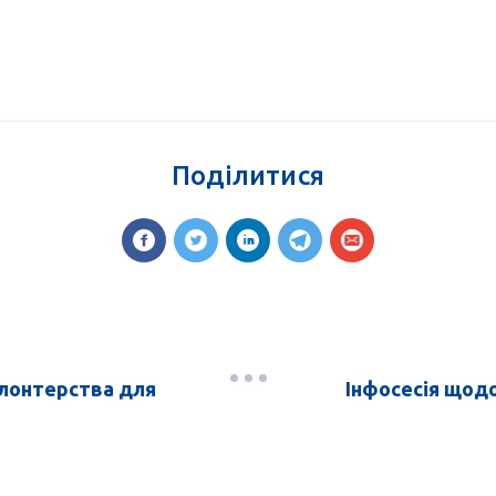
Поділитися
олонтерства для
Інфосесія щодо