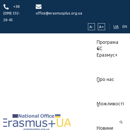
+38
(099) 332-
office@erasmusplus.org.ua
26-45
UA
EN
A-
A+
Програма
ЄС
Еразмус+
Про нас
Можливості
Новини