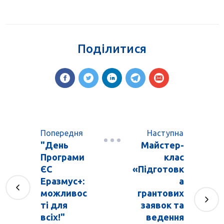
Поділитися
Попередня
Наступна
"День
Майстер-
Програми
клас
ЄС
«Підготовк
Еразмус+:
а
можливос
грантових
ті для
заявок та
всіх!"
ведення