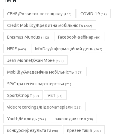
Теги
CBHE/Розвиток потенціалу
COVID-19
(456)
(14)
Credit Mobility/Кредитна мобільність
(202)
Erasmus Mundus
Facebook-вебінар
(112)
(40)
HERE
InfoDay/Інформаційний день
(445)
(347)
Jean Monnet/Жан Моне
(593)
Mobility/Академічна мобільність
(177)
SP/Стратегічні партнерства
(21)
Sport/Спорт
VET
(99)
(97)
videorecordings/відеоматеріали
(227)
Youth/Молодь
законодавство
(242)
(28)
конкурси/результати
презентація
(98)
(230)