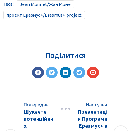
Tags:
Jean Monnet/Жан Моне
проєкт Еразмус+/Erasmus+ project
Поділитися
Попередня
Наступна
Шукаєте
Презентаці
потенційни
я Програми
х
Еразмус+ в