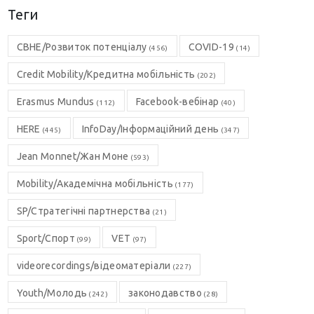
Теги
CBHE/Розвиток потенціалу
COVID-19
(456)
(14)
Credit Mobility/Кредитна мобільність
(202)
Erasmus Mundus
Facebook-вебінар
(112)
(40)
HERE
InfoDay/Інформаційний день
(445)
(347)
Jean Monnet/Жан Моне
(593)
Mobility/Академічна мобільність
(177)
SP/Стратегічні партнерства
(21)
Sport/Спорт
VET
(99)
(97)
videorecordings/відеоматеріали
(227)
Youth/Молодь
законодавство
(242)
(28)