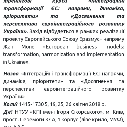
тренінгові курси «Інтеграційні
трансформації ЄС: напрями, динаміка,
пріоритети» та «Досягнення та
перспективи євроінтеграційного розвитку
України».
Захід відбудеться в рамках реалізації
проекту Європейського Союзу Еразмус+ напряму
Жан Моне «European business models:
transformation, harmonization and implementation
in Ukraine».
Назва
: «Інтеграційні трансформації ЄС: напрями,
динаміка, пріоритети» та «Досягнення та
перспективи євроінтеграційного розвитку
України»
Коли
? 1415-1730 5, 19, 25, 26 квітня 2018 р.
Де
? НТУУ «КПІ імені Ігоря Сікорського», м. Київ,
просп. Перемоги 37 А, 1 корпус (ліве крило, МУФ),
ауд. № 5