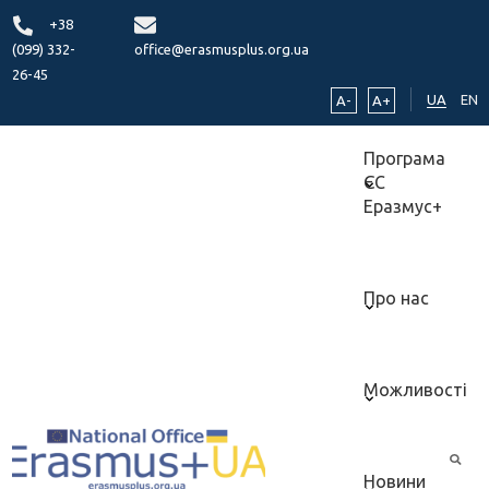
+38
(099) 332-
office@erasmusplus.org.ua
26-45
UA
EN
A-
A+
Програма
ЄС
Еразмус+
Про нас
Можливості
Новини