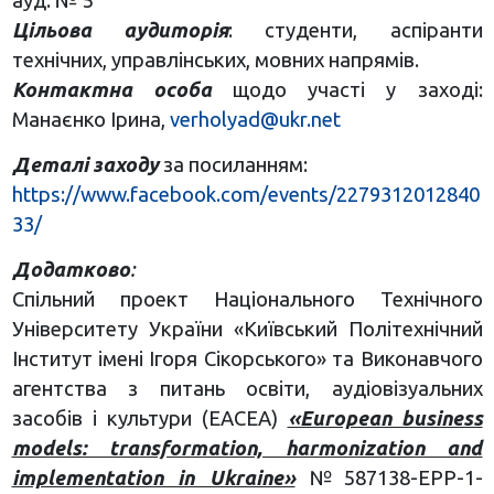
Цільова аудиторія
: студенти, аспіранти
технічних, управлінських, мовних напрямів.
Контактна особа
щодо участі у заході:
Манаєнко Ірина,
verholyad@ukr.net
Деталі заходу
за посиланням:
https://www.facebook.com/events/2279312012840
33/
Додатково
:
Спільний проект Національного Технічного
Університету України «Київський Політехнічний
Інститут імені Ігоря Сікорського» та Виконавчого
агентства з питань освіти, аудіовізуальних
засобів і культури (EACEA)
«European business
models: transformation, harmonization and
implementation in Ukraine»
№587138-EPP-1-