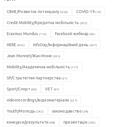
CBHE/Розвиток потенціалу
COVID-19
(456)
(14)
Credit Mobility/Кредитна мобільність
(202)
Erasmus Mundus
Facebook-вебінар
(112)
(40)
HERE
InfoDay/Інформаційний день
(445)
(347)
Jean Monnet/Жан Моне
(593)
Mobility/Академічна мобільність
(177)
SP/Стратегічні партнерства
(21)
Sport/Спорт
VET
(99)
(97)
videorecordings/відеоматеріали
(227)
Youth/Молодь
законодавство
(242)
(28)
конкурси/результати
презентація
(98)
(230)