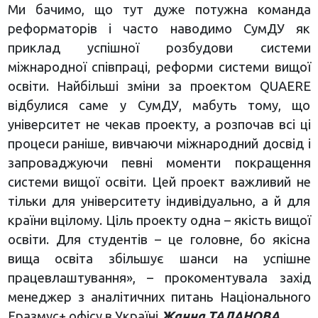
Ми бачимо, що тут дуже потужна команда
реформаторів і часто наводимо СумДУ як
приклад успішної розбудови системи
міжнародної співпраці, реформи системи вищої
освіти. Найбільші зміни за проектом QUAERE
відбулися саме у СумДУ, мабуть тому, що
університет не чекав проекту, а розпочав всі ці
процеси раніше, вивчаючи міжнародний досвід і
запроваджуючи певні моменти покращення
системи вищої освіти. Цей проект важливий не
тільки для університету індивідуально, а й для
країни вцілому. Ціль проекту одна – якість вищої
освіти. Для студентів – це головне, бо якісна
вища освіта збільшує шанси на успішне
працевлаштування», – прокоментувала захід
менеджер з аналітичних питань Національного
Еразмус+ офісу в Україні
Жанна ТАЛАНОВА
.