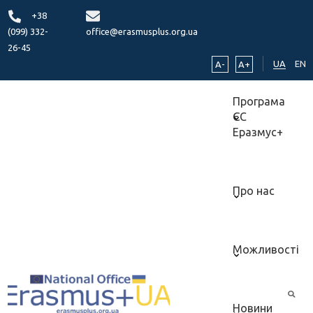
+38
(099) 332-
office@erasmusplus.org.ua
26-45
UA
EN
A-
A+
Програма
ЄС
Еразмус+
Про нас
Можливості
Новини