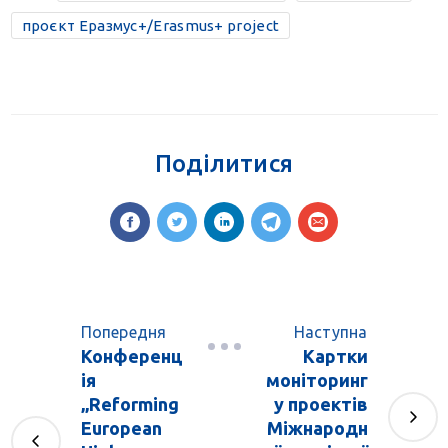
проєкт Еразмус+/Erasmus+ project
Поділитися
Попередня
Наступна
Конференц
Картки
ія
моніторинг
„Reforming
у проектів
European
Міжнародн