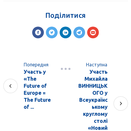
Поділитися
Попередня
Наступна
Участь у
Участь
«The
Михайла
Future of
ВИННИЦЬК
Europe =
ОГО у
The Future
Всеукраїнс
of ...
ькому
круглому
столі
«Новий