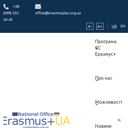
+38
(099) 332-
office@erasmusplus.org.ua
26-45
UA
EN
A-
A+
Програма
ЄС
Еразмус+
Про нас
Можливості
Новини