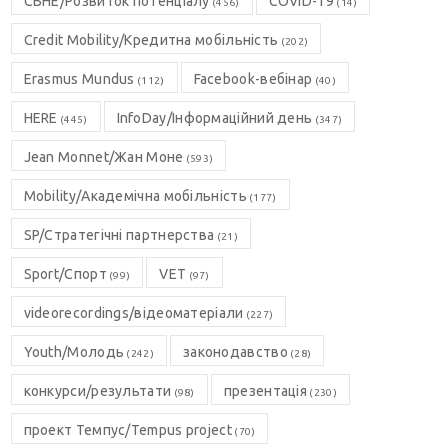
CBHE/Розвиток потенціалу
COVID-19
(456)
(14)
Credit Mobility/Кредитна мобільність
(202)
Erasmus Mundus
Facebook-вебінар
(112)
(40)
HERE
InfoDay/Інформаційний день
(445)
(347)
Jean Monnet/Жан Моне
(593)
Mobility/Академічна мобільність
(177)
SP/Стратегічні партнерства
(21)
Sport/Спорт
VET
(99)
(97)
videorecordings/відеоматеріали
(227)
Youth/Молодь
законодавство
(242)
(28)
конкурси/результати
презентація
(98)
(230)
проект Темпус/Tempus project
(70)